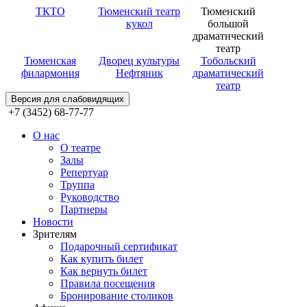
ТКТО
Тюменский театр
Тюменский
кукол
большой
драматический
театр
Тюменская
Дворец культуры
Тобольский
филармония
Нефтяник
драматический
театр
Версия для слабовидящих
+7 (3452) 68-77-77
О нас
О театре
Залы
Репертуар
Труппа
Руководство
Партнеры
Новости
Зрителям
Подарочный сертификат
Как купить билет
Как вернуть билет
Правила посещения
Бронирование столиков