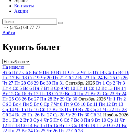
Афиша
Контакты
Акции
+7 (3452) 68-77-77
Войти
Купить билет
На неделю
Чт
6
Пт
7
Сб
8
Вс
9
Пн
10
Вт
11
Ср
12
Чт
13
Пт
14
Сб
15
Вс
16
Пн
17
Вт
18
Ср
19
Чт
20
Пт
21
Сб
22
Вс
23
Пн
24
Вт
25
Ср
26
Чт
27
Пт
28
Сб
29
Вс
30
Пн
31
Сентябрь
2026
Вт
1
Ср
2
Чт
3
Пт
4
Сб
5
Вс
6
Пн
7
Вт
8
Ср
9
Чт
10
Пт
11
Сб
12
Вс
13
Пн
14
Вт
15
Ср
16
Чт
17
Пт
18
Сб
19
Вс
20
Пн
21
Вт
22
Ср
23
Чт
24
Пт
25
Сб
26
Вс
27
Пн
28
Вт
29
Ср
30
Октябрь
2026
Чт
1
Пт
2
Сб
3
Вс
4
Пн
5
Вт
6
Ср
7
Чт
8
Пт
9
Сб
10
Вс
11
Пн
12
Вт
13
Ср
14
Чт
15
Пт
16
Сб
17
Вс
18
Пн
19
Вт
20
Ср
21
Чт
22
Пт
23
Сб
24
Вс
25
Пн
26
Вт
27
Ср
28
Чт
29
Пт
30
Сб
31
Ноябрь
2026
Вс
1
Пн
2
Вт
3
Ср
4
Чт
5
Пт
6
Сб
7
Вс
8
Пн
9
Вт
10
Ср
11
Чт
12
Пт
13
Сб
14
Вс
15
Пн
16
Вт
17
Ср
18
Чт
19
Пт
20
Сб
21
Вс
22
Пн
23
Вт
24
Ср
25
Чт
26
Пт
27
Сб
28