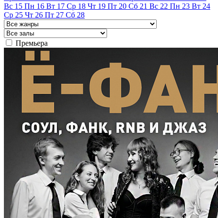
Вс
15
Пн
16
Вт
17
Ср
18
Чт
19
Пт
20
Сб
21
Вс
22
Пн
23
Вт
24
Ср
25
Чт
26
Пт
27
Сб
28
Премьера