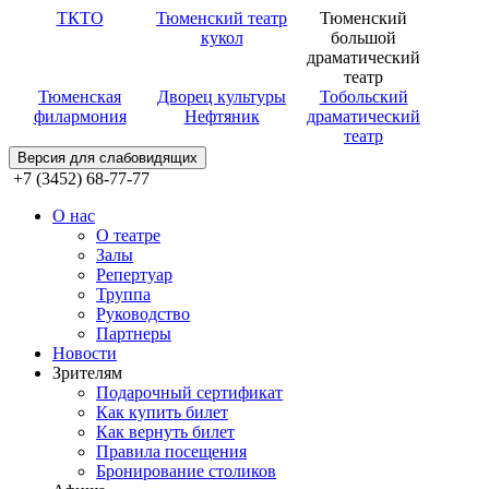
ТКТО
Тюменский театр
Тюменский
кукол
большой
драматический
театр
Тюменская
Дворец культуры
Тобольский
филармония
Нефтяник
драматический
театр
Версия для слабовидящих
+7 (3452) 68-77-77
О нас
О театре
Залы
Репертуар
Труппа
Руководство
Партнеры
Новости
Зрителям
Подарочный сертификат
Как купить билет
Как вернуть билет
Правила посещения
Бронирование столиков