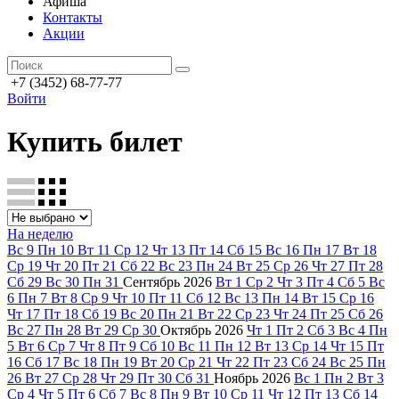
Афиша
Контакты
Акции
+7 (3452) 68-77-77
Войти
Купить билет
На неделю
Вс
9
Пн
10
Вт
11
Ср
12
Чт
13
Пт
14
Сб
15
Вс
16
Пн
17
Вт
18
Ср
19
Чт
20
Пт
21
Сб
22
Вс
23
Пн
24
Вт
25
Ср
26
Чт
27
Пт
28
Сб
29
Вс
30
Пн
31
Сентябрь
2026
Вт
1
Ср
2
Чт
3
Пт
4
Сб
5
Вс
6
Пн
7
Вт
8
Ср
9
Чт
10
Пт
11
Сб
12
Вс
13
Пн
14
Вт
15
Ср
16
Чт
17
Пт
18
Сб
19
Вс
20
Пн
21
Вт
22
Ср
23
Чт
24
Пт
25
Сб
26
Вс
27
Пн
28
Вт
29
Ср
30
Октябрь
2026
Чт
1
Пт
2
Сб
3
Вс
4
Пн
5
Вт
6
Ср
7
Чт
8
Пт
9
Сб
10
Вс
11
Пн
12
Вт
13
Ср
14
Чт
15
Пт
16
Сб
17
Вс
18
Пн
19
Вт
20
Ср
21
Чт
22
Пт
23
Сб
24
Вс
25
Пн
26
Вт
27
Ср
28
Чт
29
Пт
30
Сб
31
Ноябрь
2026
Вс
1
Пн
2
Вт
3
Ср
4
Чт
5
Пт
6
Сб
7
Вс
8
Пн
9
Вт
10
Ср
11
Чт
12
Пт
13
Сб
14