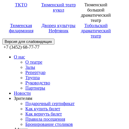
ТКТО
Тюменский театр
Тюменский
кукол
большой
драматический
театр
Тюменская
Дворец культуры
Тобольский
филармония
Нефтяник
драматический
театр
Версия для слабовидящих
+7 (3452) 68-77-77
О нас
О театре
Залы
Репертуар
Труппа
Руководство
Партнеры
Новости
Зрителям
Подарочный сертификат
Как купить билет
Как вернуть билет
Правила посещения
Бронирование столиков