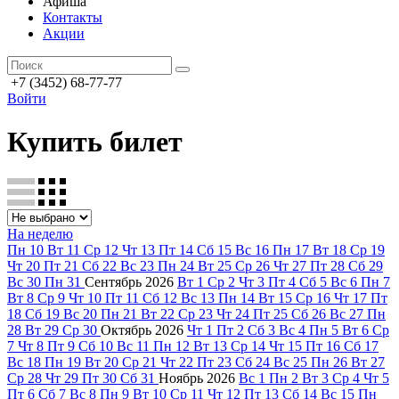
Афиша
Контакты
Акции
+7 (3452) 68-77-77
Войти
Купить билет
На неделю
Пн
10
Вт
11
Ср
12
Чт
13
Пт
14
Сб
15
Вс
16
Пн
17
Вт
18
Ср
19
Чт
20
Пт
21
Сб
22
Вс
23
Пн
24
Вт
25
Ср
26
Чт
27
Пт
28
Сб
29
Вс
30
Пн
31
Сентябрь
2026
Вт
1
Ср
2
Чт
3
Пт
4
Сб
5
Вс
6
Пн
7
Вт
8
Ср
9
Чт
10
Пт
11
Сб
12
Вс
13
Пн
14
Вт
15
Ср
16
Чт
17
Пт
18
Сб
19
Вс
20
Пн
21
Вт
22
Ср
23
Чт
24
Пт
25
Сб
26
Вс
27
Пн
28
Вт
29
Ср
30
Октябрь
2026
Чт
1
Пт
2
Сб
3
Вс
4
Пн
5
Вт
6
Ср
7
Чт
8
Пт
9
Сб
10
Вс
11
Пн
12
Вт
13
Ср
14
Чт
15
Пт
16
Сб
17
Вс
18
Пн
19
Вт
20
Ср
21
Чт
22
Пт
23
Сб
24
Вс
25
Пн
26
Вт
27
Ср
28
Чт
29
Пт
30
Сб
31
Ноябрь
2026
Вс
1
Пн
2
Вт
3
Ср
4
Чт
5
Пт
6
Сб
7
Вс
8
Пн
9
Вт
10
Ср
11
Чт
12
Пт
13
Сб
14
Вс
15
Пн