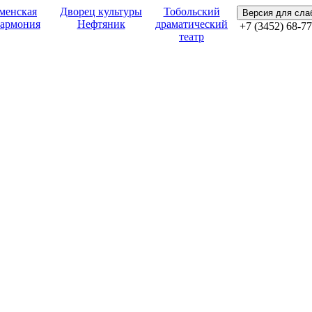
менская
Дворец культуры
Тобольский
Версия для сл
армония
Нефтяник
драматический
+7 (3452) 68-77
театр