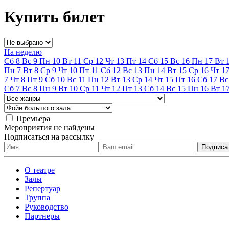
Купить билет
На неделю
Сб
8
Вс
9
Пн
10
Вт
11
Ср
12
Чт
13
Пт
14
Сб
15
Вс
16
Пн
17
Вт
Пн
7
Вт
8
Ср
9
Чт
10
Пт
11
Сб
12
Вс
13
Пн
14
Вт
15
Ср
16
Чт
1
7
Чт
8
Пт
9
Сб
10
Вс
11
Пн
12
Вт
13
Ср
14
Чт
15
Пт
16
Сб
17
Вс
Сб
7
Вс
8
Пн
9
Вт
10
Ср
11
Чт
12
Пт
13
Сб
14
Вс
15
Пн
16
Вт
1
Премьера
Мероприятия не найдены
Подписаться на рассылку
О театре
Залы
Репертуар
Труппа
Руководство
Партнеры