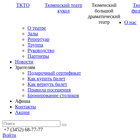
ТКТО
Тюменский театр
Тюменский
Тю
кукол
большой
фил
драматический
театр
О нас
О театре
Залы
Репертуар
Труппа
Руководство
Партнеры
Новости
Зрителям
Подарочный сертификат
Как купить билет
Как вернуть билет
Правила посещения
Бронирование столиков
Афиша
Контакты
Акции
+7 (3452) 68-77-77
Войти