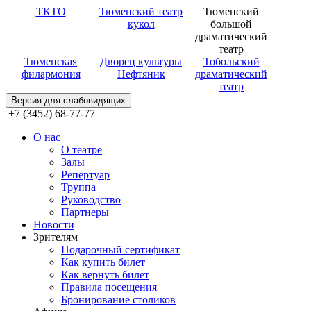
ТКТО
Тюменский театр
Тюменский
кукол
большой
драматический
театр
Тюменская
Дворец культуры
Тобольский
филармония
Нефтяник
драматический
театр
Версия для слабовидящих
+7 (3452) 68-77-77
О нас
О театре
Залы
Репертуар
Труппа
Руководство
Партнеры
Новости
Зрителям
Подарочный сертификат
Как купить билет
Как вернуть билет
Правила посещения
Бронирование столиков