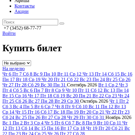
Афиша
Контакты
Акции
+7 (3452) 68-77-77
Войти
Купить билет
На неделю
Чт
6
Пт
7
Сб
8
Вс
9
Пн
10
Вт
11
Ср
12
Чт
13
Пт
14
Сб
15
Вс
16
Пн
17
Вт
18
Ср
19
Чт
20
Пт
21
Сб
22
Вс
23
Пн
24
Вт
25
Ср
26
Чт
27
Пт
28
Сб
29
Вс
30
Пн
31
Сентябрь
2026
Вт
1
Ср
2
Чт
3
Пт
4
Сб
5
Вс
6
Пн
7
Вт
8
Ср
9
Чт
10
Пт
11
Сб
12
Вс
13
Пн
14
Вт
15
Ср
16
Чт
17
Пт
18
Сб
19
Вс
20
Пн
21
Вт
22
Ср
23
Чт
24
Пт
25
Сб
26
Вс
27
Пн
28
Вт
29
Ср
30
Октябрь
2026
Чт
1
Пт
2
Сб
3
Вс
4
Пн
5
Вт
6
Ср
7
Чт
8
Пт
9
Сб
10
Вс
11
Пн
12
Вт
13
Ср
14
Чт
15
Пт
16
Сб
17
Вс
18
Пн
19
Вт
20
Ср
21
Чт
22
Пт
23
Сб
24
Вс
25
Пн
26
Вт
27
Ср
28
Чт
29
Пт
30
Сб
31
Ноябрь
2026
Вс
1
Пн
2
Вт
3
Ср
4
Чт
5
Пт
6
Сб
7
Вс
8
Пн
9
Вт
10
Ср
11
Чт
12
Пт
13
Сб
14
Вс
15
Пн
16
Вт
17
Ср
18
Чт
19
Пт
20
Сб
21
Вс
22
Пн
23
Вт
24
Ср
25
Чт
26
Пт
27
Сб
28