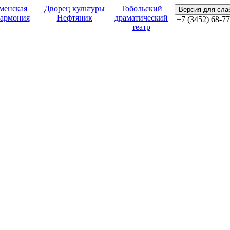
менская
Дворец культуры
Тобольский
Версия для сл
армония
Нефтяник
драматический
+7 (3452) 68-77
театр