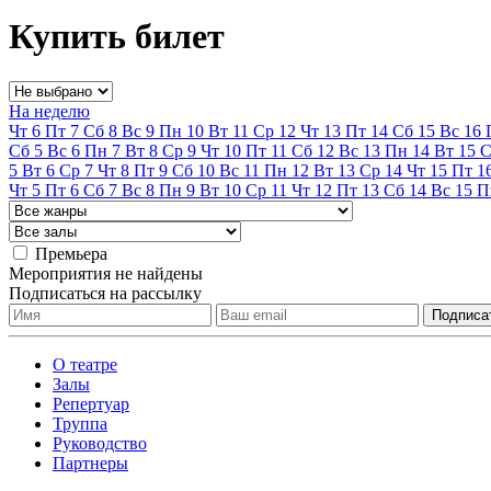
Купить билет
На неделю
Чт
6
Пт
7
Сб
8
Вс
9
Пн
10
Вт
11
Ср
12
Чт
13
Пт
14
Сб
15
Вс
16
Сб
5
Вс
6
Пн
7
Вт
8
Ср
9
Чт
10
Пт
11
Сб
12
Вс
13
Пн
14
Вт
15
С
5
Вт
6
Ср
7
Чт
8
Пт
9
Сб
10
Вс
11
Пн
12
Вт
13
Ср
14
Чт
15
Пт
1
Чт
5
Пт
6
Сб
7
Вс
8
Пн
9
Вт
10
Ср
11
Чт
12
Пт
13
Сб
14
Вс
15
П
Премьера
Мероприятия не найдены
Подписаться на рассылку
О театре
Залы
Репертуар
Труппа
Руководство
Партнеры