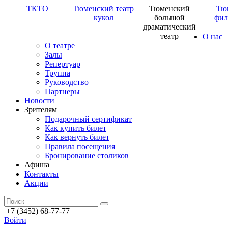
ТКТО
Тюменский театр
Тюменский
Тю
кукол
большой
фил
драматический
театр
О нас
О театре
Залы
Репертуар
Труппа
Руководство
Партнеры
Новости
Зрителям
Подарочный сертификат
Как купить билет
Как вернуть билет
Правила посещения
Бронирование столиков
Афиша
Контакты
Акции
+7 (3452) 68-77-77
Войти