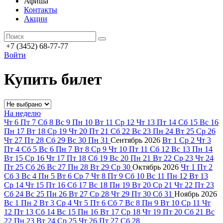
Афиша
Контакты
Акции
+7 (3452) 68-77-77
Войти
Купить билет
На неделю
Чт
6
Пт
7
Сб
8
Вс
9
Пн
10
Вт
11
Ср
12
Чт
13
Пт
14
Сб
15
Вс
16
Пн
17
Вт
18
Ср
19
Чт
20
Пт
21
Сб
22
Вс
23
Пн
24
Вт
25
Ср
26
Чт
27
Пт
28
Сб
29
Вс
30
Пн
31
Сентябрь
2026
Вт
1
Ср
2
Чт
3
Пт
4
Сб
5
Вс
6
Пн
7
Вт
8
Ср
9
Чт
10
Пт
11
Сб
12
Вс
13
Пн
14
Вт
15
Ср
16
Чт
17
Пт
18
Сб
19
Вс
20
Пн
21
Вт
22
Ср
23
Чт
24
Пт
25
Сб
26
Вс
27
Пн
28
Вт
29
Ср
30
Октябрь
2026
Чт
1
Пт
2
Сб
3
Вс
4
Пн
5
Вт
6
Ср
7
Чт
8
Пт
9
Сб
10
Вс
11
Пн
12
Вт
13
Ср
14
Чт
15
Пт
16
Сб
17
Вс
18
Пн
19
Вт
20
Ср
21
Чт
22
Пт
23
Сб
24
Вс
25
Пн
26
Вт
27
Ср
28
Чт
29
Пт
30
Сб
31
Ноябрь
2026
Вс
1
Пн
2
Вт
3
Ср
4
Чт
5
Пт
6
Сб
7
Вс
8
Пн
9
Вт
10
Ср
11
Чт
12
Пт
13
Сб
14
Вс
15
Пн
16
Вт
17
Ср
18
Чт
19
Пт
20
Сб
21
Вс
22
Пн
23
Вт
24
Ср
25
Чт
26
Пт
27
Сб
28