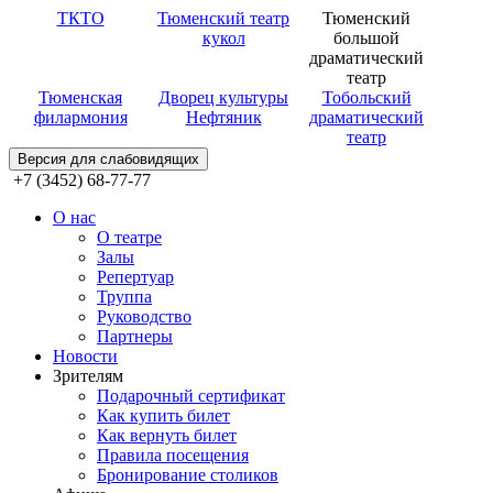
ТКТО
Тюменский театр
Тюменский
кукол
большой
драматический
театр
Тюменская
Дворец культуры
Тобольский
филармония
Нефтяник
драматический
театр
Версия для слабовидящих
+7 (3452) 68-77-77
О нас
О театре
Залы
Репертуар
Труппа
Руководство
Партнеры
Новости
Зрителям
Подарочный сертификат
Как купить билет
Как вернуть билет
Правила посещения
Бронирование столиков