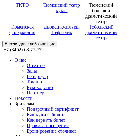
ТКТО
Тюменский театр
Тюменский
кукол
большой
драматический
театр
Тюменская
Дворец культуры
Тобольский
филармония
Нефтяник
драматический
театр
Версия для слабовидящих
+7 (3452) 68-77-77
О нас
О театре
Залы
Репертуар
Труппа
Руководство
Партнеры
Новости
Зрителям
Подарочный сертификат
Как купить билет
Как вернуть билет
Правила посещения
Бронирование столиков