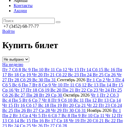
Афиша
Контакты
Акции
+7 (3452) 68-77-77
Войти
Купить билет
На неделю
Пт
7
Сб
8
Вс
9
Пн
10
Вт
11
Ср
12
Чт
13
Пт
14
Сб
15
Вс
16
Пн
17
Вт
18
Ср
19
Чт
20
Пт
21
Сб
22
Вс
23
Пн
24
Вт
25
Ср
26
Чт
27
Пт
28
Сб
29
Вс
30
Пн
31
Сентябрь
2026
Вт
1
Ср
2
Чт
3
Пт
4
Сб
5
Вс
6
Пн
7
Вт
8
Ср
9
Чт
10
Пт
11
Сб
12
Вс
13
Пн
14
Вт
15
Ср
16
Чт
17
Пт
18
Сб
19
Вс
20
Пн
21
Вт
22
Ср
23
Чт
24
Пт
25
Сб
26
Вс
27
Пн
28
Вт
29
Ср
30
Октябрь
2026
Чт
1
Пт
2
Сб
3
Вс
4
Пн
5
Вт
6
Ср
7
Чт
8
Пт
9
Сб
10
Вс
11
Пн
12
Вт
13
Ср
14
Чт
15
Пт
16
Сб
17
Вс
18
Пн
19
Вт
20
Ср
21
Чт
22
Пт
23
Сб
24
Вс
25
Пн
26
Вт
27
Ср
28
Чт
29
Пт
30
Сб
31
Ноябрь
2026
Вс
1
Пн
2
Вт
3
Ср
4
Чт
5
Пт
6
Сб
7
Вс
8
Пн
9
Вт
10
Ср
11
Чт
12
Пт
13
Сб
14
Вс
15
Пн
16
Вт
17
Ср
18
Чт
19
Пт
20
Сб
21
Вс
22
Пн
23
Вт
24
Ср
25
Чт
26
Пт
27
Сб
28