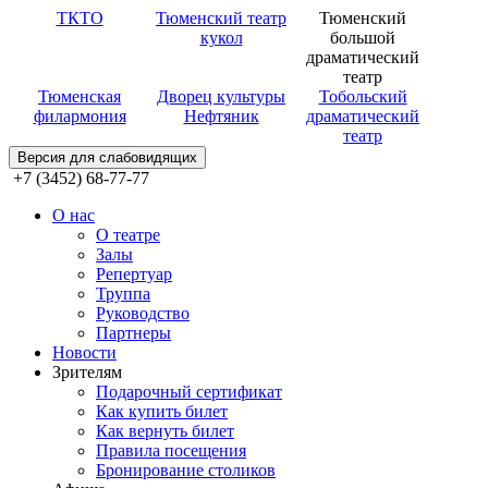
ТКТО
Тюменский театр
Тюменский
кукол
большой
драматический
театр
Тюменская
Дворец культуры
Тобольский
филармония
Нефтяник
драматический
театр
Версия для слабовидящих
+7 (3452) 68-77-77
О нас
О театре
Залы
Репертуар
Труппа
Руководство
Партнеры
Новости
Зрителям
Подарочный сертификат
Как купить билет
Как вернуть билет
Правила посещения
Бронирование столиков