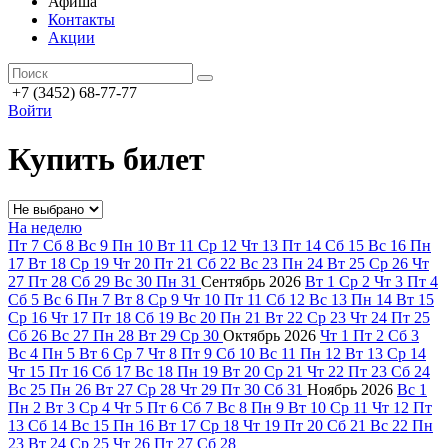
Афиша
Контакты
Акции
+7 (3452) 68-77-77
Войти
Купить билет
На неделю
Пт
7
Сб
8
Вс
9
Пн
10
Вт
11
Ср
12
Чт
13
Пт
14
Сб
15
Вс
16
Пн
17
Вт
18
Ср
19
Чт
20
Пт
21
Сб
22
Вс
23
Пн
24
Вт
25
Ср
26
Чт
27
Пт
28
Сб
29
Вс
30
Пн
31
Сентябрь
2026
Вт
1
Ср
2
Чт
3
Пт
4
Сб
5
Вс
6
Пн
7
Вт
8
Ср
9
Чт
10
Пт
11
Сб
12
Вс
13
Пн
14
Вт
15
Ср
16
Чт
17
Пт
18
Сб
19
Вс
20
Пн
21
Вт
22
Ср
23
Чт
24
Пт
25
Сб
26
Вс
27
Пн
28
Вт
29
Ср
30
Октябрь
2026
Чт
1
Пт
2
Сб
3
Вс
4
Пн
5
Вт
6
Ср
7
Чт
8
Пт
9
Сб
10
Вс
11
Пн
12
Вт
13
Ср
14
Чт
15
Пт
16
Сб
17
Вс
18
Пн
19
Вт
20
Ср
21
Чт
22
Пт
23
Сб
24
Вс
25
Пн
26
Вт
27
Ср
28
Чт
29
Пт
30
Сб
31
Ноябрь
2026
Вс
1
Пн
2
Вт
3
Ср
4
Чт
5
Пт
6
Сб
7
Вс
8
Пн
9
Вт
10
Ср
11
Чт
12
Пт
13
Сб
14
Вс
15
Пн
16
Вт
17
Ср
18
Чт
19
Пт
20
Сб
21
Вс
22
Пн
23
Вт
24
Ср
25
Чт
26
Пт
27
Сб
28