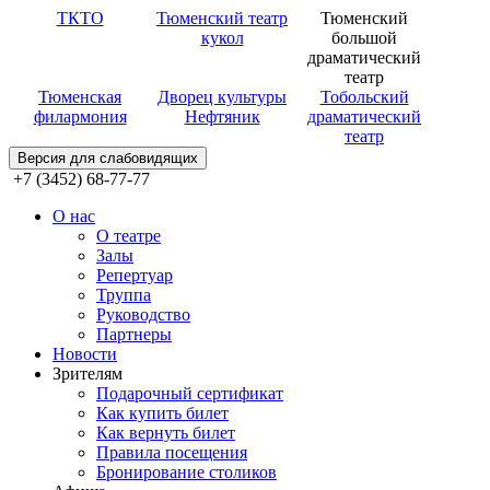
ТКТО
Тюменский театр
Тюменский
кукол
большой
драматический
театр
Тюменская
Дворец культуры
Тобольский
филармония
Нефтяник
драматический
театр
Версия для слабовидящих
+7 (3452) 68-77-77
О нас
О театре
Залы
Репертуар
Труппа
Руководство
Партнеры
Новости
Зрителям
Подарочный сертификат
Как купить билет
Как вернуть билет
Правила посещения
Бронирование столиков