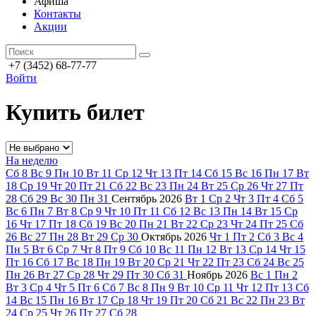
Афиша
Контакты
Акции
+7 (3452) 68-77-77
Войти
Купить билет
На неделю
Сб
8
Вс
9
Пн
10
Вт
11
Ср
12
Чт
13
Пт
14
Сб
15
Вс
16
Пн
17
Вт
18
Ср
19
Чт
20
Пт
21
Сб
22
Вс
23
Пн
24
Вт
25
Ср
26
Чт
27
Пт
28
Сб
29
Вс
30
Пн
31
Сентябрь
2026
Вт
1
Ср
2
Чт
3
Пт
4
Сб
5
Вс
6
Пн
7
Вт
8
Ср
9
Чт
10
Пт
11
Сб
12
Вс
13
Пн
14
Вт
15
Ср
16
Чт
17
Пт
18
Сб
19
Вс
20
Пн
21
Вт
22
Ср
23
Чт
24
Пт
25
Сб
26
Вс
27
Пн
28
Вт
29
Ср
30
Октябрь
2026
Чт
1
Пт
2
Сб
3
Вс
4
Пн
5
Вт
6
Ср
7
Чт
8
Пт
9
Сб
10
Вс
11
Пн
12
Вт
13
Ср
14
Чт
15
Пт
16
Сб
17
Вс
18
Пн
19
Вт
20
Ср
21
Чт
22
Пт
23
Сб
24
Вс
25
Пн
26
Вт
27
Ср
28
Чт
29
Пт
30
Сб
31
Ноябрь
2026
Вс
1
Пн
2
Вт
3
Ср
4
Чт
5
Пт
6
Сб
7
Вс
8
Пн
9
Вт
10
Ср
11
Чт
12
Пт
13
Сб
14
Вс
15
Пн
16
Вт
17
Ср
18
Чт
19
Пт
20
Сб
21
Вс
22
Пн
23
Вт
24
Ср
25
Чт
26
Пт
27
Сб
28