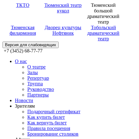
ТКТО
Тюменский театр
Тюменский
кукол
большой
драматический
театр
Тюменская
Дворец культуры
Тобольский
филармония
Нефтяник
драматический
театр
Версия для слабовидящих
+7 (3452) 68-77-77
О нас
О театре
Залы
Репертуар
Труппа
Руководство
Партнеры
Новости
Зрителям
Подарочный сертификат
Как купить билет
Как вернуть билет
Правила посещения
Бронирование столиков