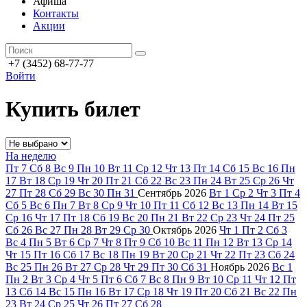
Афиша
Контакты
Акции
+7 (3452) 68-77-77
Войти
Купить билет
На неделю
Пт
7
Сб
8
Вс
9
Пн
10
Вт
11
Ср
12
Чт
13
Пт
14
Сб
15
Вс
16
Пн
17
Вт
18
Ср
19
Чт
20
Пт
21
Сб
22
Вс
23
Пн
24
Вт
25
Ср
26
Чт
27
Пт
28
Сб
29
Вс
30
Пн
31
Сентябрь
2026
Вт
1
Ср
2
Чт
3
Пт
4
Сб
5
Вс
6
Пн
7
Вт
8
Ср
9
Чт
10
Пт
11
Сб
12
Вс
13
Пн
14
Вт
15
Ср
16
Чт
17
Пт
18
Сб
19
Вс
20
Пн
21
Вт
22
Ср
23
Чт
24
Пт
25
Сб
26
Вс
27
Пн
28
Вт
29
Ср
30
Октябрь
2026
Чт
1
Пт
2
Сб
3
Вс
4
Пн
5
Вт
6
Ср
7
Чт
8
Пт
9
Сб
10
Вс
11
Пн
12
Вт
13
Ср
14
Чт
15
Пт
16
Сб
17
Вс
18
Пн
19
Вт
20
Ср
21
Чт
22
Пт
23
Сб
24
Вс
25
Пн
26
Вт
27
Ср
28
Чт
29
Пт
30
Сб
31
Ноябрь
2026
Вс
1
Пн
2
Вт
3
Ср
4
Чт
5
Пт
6
Сб
7
Вс
8
Пн
9
Вт
10
Ср
11
Чт
12
Пт
13
Сб
14
Вс
15
Пн
16
Вт
17
Ср
18
Чт
19
Пт
20
Сб
21
Вс
22
Пн
23
Вт
24
Ср
25
Чт
26
Пт
27
Сб
28