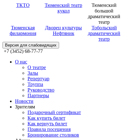
ТКТО
Тюменский театр
Тюменский
кукол
большой
драматический
театр
Тюменская
Дворец культуры
Тобольский
филармония
Нефтяник
драматический
театр
Версия для слабовидящих
+7 (3452) 68-77-77
О нас
О театре
Залы
Репертуар
Труппа
Руководство
Партнеры
Новости
Зрителям
Подарочный сертификат
Как купить билет
Как вернуть билет
Правила посещения
Бронирование столиков