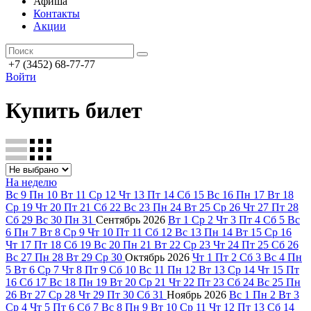
Афиша
Контакты
Акции
+7 (3452) 68-77-77
Войти
Купить билет
На неделю
Вс
9
Пн
10
Вт
11
Ср
12
Чт
13
Пт
14
Сб
15
Вс
16
Пн
17
Вт
18
Ср
19
Чт
20
Пт
21
Сб
22
Вс
23
Пн
24
Вт
25
Ср
26
Чт
27
Пт
28
Сб
29
Вс
30
Пн
31
Сентябрь
2026
Вт
1
Ср
2
Чт
3
Пт
4
Сб
5
Вс
6
Пн
7
Вт
8
Ср
9
Чт
10
Пт
11
Сб
12
Вс
13
Пн
14
Вт
15
Ср
16
Чт
17
Пт
18
Сб
19
Вс
20
Пн
21
Вт
22
Ср
23
Чт
24
Пт
25
Сб
26
Вс
27
Пн
28
Вт
29
Ср
30
Октябрь
2026
Чт
1
Пт
2
Сб
3
Вс
4
Пн
5
Вт
6
Ср
7
Чт
8
Пт
9
Сб
10
Вс
11
Пн
12
Вт
13
Ср
14
Чт
15
Пт
16
Сб
17
Вс
18
Пн
19
Вт
20
Ср
21
Чт
22
Пт
23
Сб
24
Вс
25
Пн
26
Вт
27
Ср
28
Чт
29
Пт
30
Сб
31
Ноябрь
2026
Вс
1
Пн
2
Вт
3
Ср
4
Чт
5
Пт
6
Сб
7
Вс
8
Пн
9
Вт
10
Ср
11
Чт
12
Пт
13
Сб
14