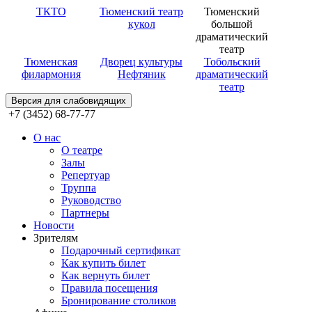
ТКТО
Тюменский театр
Тюменский
кукол
большой
драматический
театр
Тюменская
Дворец культуры
Тобольский
филармония
Нефтяник
драматический
театр
Версия для слабовидящих
+7 (3452) 68-77-77
О нас
О театре
Залы
Репертуар
Труппа
Руководство
Партнеры
Новости
Зрителям
Подарочный сертификат
Как купить билет
Как вернуть билет
Правила посещения
Бронирование столиков