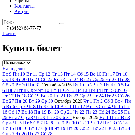
Афиша
Контакты
Акции
+7 (3452) 68-77-77
Войти
Купить билет
На неделю
Вс
9
Пн
10
Вт
11
Ср
12
Чт
13
Пт
14
Сб
15
Вс
16
Пн
17
Вт
18
Ср
19
Чт
20
Пт
21
Сб
22
Вс
23
Пн
24
Вт
25
Ср
26
Чт
27
Пт
28
Сб
29
Вс
30
Пн
31
Сентябрь
2026
Вт
1
Ср
2
Чт
3
Пт
4
Сб
5
Вс
6
Пн
7
Вт
8
Ср
9
Чт
10
Пт
11
Сб
12
Вс
13
Пн
14
Вт
15
Ср
16
Чт
17
Пт
18
Сб
19
Вс
20
Пн
21
Вт
22
Ср
23
Чт
24
Пт
25
Сб
26
Вс
27
Пн
28
Вт
29
Ср
30
Октябрь
2026
Чт
1
Пт
2
Сб
3
Вс
4
Пн
5
Вт
6
Ср
7
Чт
8
Пт
9
Сб
10
Вс
11
Пн
12
Вт
13
Ср
14
Чт
15
Пт
16
Сб
17
Вс
18
Пн
19
Вт
20
Ср
21
Чт
22
Пт
23
Сб
24
Вс
25
Пн
26
Вт
27
Ср
28
Чт
29
Пт
30
Сб
31
Ноябрь
2026
Вс
1
Пн
2
Вт
3
Ср
4
Чт
5
Пт
6
Сб
7
Вс
8
Пн
9
Вт
10
Ср
11
Чт
12
Пт
13
Сб
14
Вс
15
Пн
16
Вт
17
Ср
18
Чт
19
Пт
20
Сб
21
Вс
22
Пн
23
Вт
24
Ср
25
Чт
26
Пт
27
Сб
28