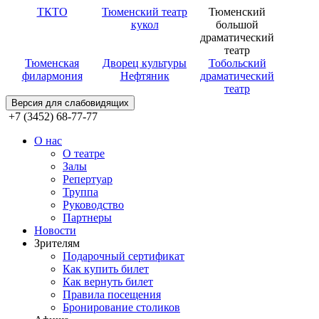
ТКТО
Тюменский театр
Тюменский
кукол
большой
драматический
театр
Тюменская
Дворец культуры
Тобольский
филармония
Нефтяник
драматический
театр
Версия для слабовидящих
+7 (3452) 68-77-77
О нас
О театре
Залы
Репертуар
Труппа
Руководство
Партнеры
Новости
Зрителям
Подарочный сертификат
Как купить билет
Как вернуть билет
Правила посещения
Бронирование столиков