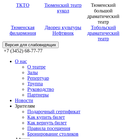
ТКТО
Тюменский театр
Тюменский
кукол
большой
драматический
театр
Тюменская
Дворец культуры
Тобольский
филармония
Нефтяник
драматический
театр
Версия для слабовидящих
+7 (3452) 68-77-77
О нас
О театре
Залы
Репертуар
Труппа
Руководство
Партнеры
Новости
Зрителям
Подарочный сертификат
Как купить билет
Как вернуть билет
Правила посещения
Бронирование столиков