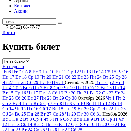
Афиша
Контакты
Акции
+7 (3452) 68-77-77
Войти
Купить билет
На неделю
Чт
6
Пт
7
Сб
8
Вс
9
Пн
10
Вт
11
Ср
12
Чт
13
Пт
14
Сб
15
Вс
16
Пн
17
Вт
18
Ср
19
Чт
20
Пт
21
Сб
22
Вс
23
Пн
24
Вт
25
Ср
26
Чт
27
Пт
28
Сб
29
Вс
30
Пн
31
Сентябрь
2026
Вт
1
Ср
2
Чт
3
Пт
4
Сб
5
Вс
6
Пн
7
Вт
8
Ср
9
Чт
10
Пт
11
Сб
12
Вс
13
Пн
14
Вт
15
Ср
16
Чт
17
Пт
18
Сб
19
Вс
20
Пн
21
Вт
22
Ср
23
Чт
24
Пт
25
Сб
26
Вс
27
Пн
28
Вт
29
Ср
30
Октябрь
2026
Чт
1
Пт
2
Сб
3
Вс
4
Пн
5
Вт
6
Ср
7
Чт
8
Пт
9
Сб
10
Вс
11
Пн
12
Вт
13
Ср
14
Чт
15
Пт
16
Сб
17
Вс
18
Пн
19
Вт
20
Ср
21
Чт
22
Пт
23
Сб
24
Вс
25
Пн
26
Вт
27
Ср
28
Чт
29
Пт
30
Сб
31
Ноябрь
2026
Вс
1
Пн
2
Вт
3
Ср
4
Чт
5
Пт
6
Сб
7
Вс
8
Пн
9
Вт
10
Ср
11
Чт
12
Пт
13
Сб
14
Вс
15
Пн
16
Вт
17
Ср
18
Чт
19
Пт
20
Сб
21
Вс
22
Пн
23
Вт
24
Ср
25
Чт
26
Пт
27
Сб
28