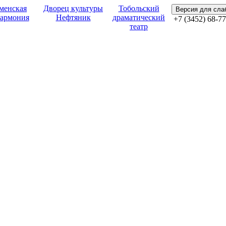
менская
Дворец культуры
Тобольский
Версия для сл
армония
Нефтяник
драматический
+7 (3452) 68-77
театр