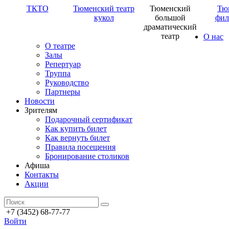
ТКТО
Тюменский театр
Тюменский
Тю
кукол
большой
фил
драматический
театр
О нас
О театре
Залы
Репертуар
Труппа
Руководство
Партнеры
Новости
Зрителям
Подарочный сертификат
Как купить билет
Как вернуть билет
Правила посещения
Бронирование столиков
Афиша
Контакты
Акции
+7 (3452) 68-77-77
Войти