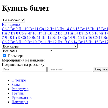
Купить билет
На неделю
Сб
8
Вс
9
Пн
10
Вт
11
Ср
12
Чт
13
Пт
14
Сб
15
Вс
16
Пн
17
Вт
Пн
7
Вт
8
Ср
9
Чт
10
Пт
11
Сб
12
Вс
13
Пн
14
Вт
15
Ср
16
Чт
1
7
Чт
8
Пт
9
Сб
10
Вс
11
Пн
12
Вт
13
Ср
14
Чт
15
Пт
16
Сб
17
Вс
Сб
7
Вс
8
Пн
9
Вт
10
Ср
11
Чт
12
Пт
13
Сб
14
Вс
15
Пн
16
Вт
1
Премьера
Мероприятия не найдены
Подписаться на рассылку
О театре
Залы
Репертуар
Труппа
Руководство
Партнеры