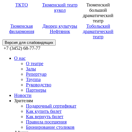
ТКТО
Тюменский театр
Тюменский
кукол
большой
драматический
театр
Тюменская
Дворец культуры
Тобольский
филармония
Нефтяник
драматический
театр
Версия для слабовидящих
+7 (3452) 68-77-77
О нас
О театре
Залы
Репертуар
Труппа
Руководство
Партнеры
Новости
Зрителям
Подарочный сертификат
Как купить билет
Как вернуть билет
Правила посещения
Бронирование столиков