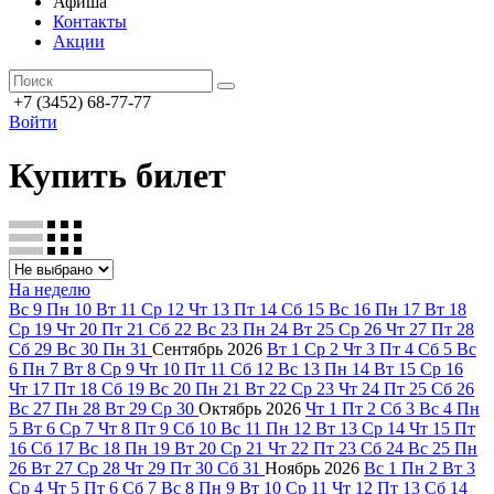
Афиша
Контакты
Акции
+7 (3452) 68-77-77
Войти
Купить билет
На неделю
Вс
9
Пн
10
Вт
11
Ср
12
Чт
13
Пт
14
Сб
15
Вс
16
Пн
17
Вт
18
Ср
19
Чт
20
Пт
21
Сб
22
Вс
23
Пн
24
Вт
25
Ср
26
Чт
27
Пт
28
Сб
29
Вс
30
Пн
31
Сентябрь
2026
Вт
1
Ср
2
Чт
3
Пт
4
Сб
5
Вс
6
Пн
7
Вт
8
Ср
9
Чт
10
Пт
11
Сб
12
Вс
13
Пн
14
Вт
15
Ср
16
Чт
17
Пт
18
Сб
19
Вс
20
Пн
21
Вт
22
Ср
23
Чт
24
Пт
25
Сб
26
Вс
27
Пн
28
Вт
29
Ср
30
Октябрь
2026
Чт
1
Пт
2
Сб
3
Вс
4
Пн
5
Вт
6
Ср
7
Чт
8
Пт
9
Сб
10
Вс
11
Пн
12
Вт
13
Ср
14
Чт
15
Пт
16
Сб
17
Вс
18
Пн
19
Вт
20
Ср
21
Чт
22
Пт
23
Сб
24
Вс
25
Пн
26
Вт
27
Ср
28
Чт
29
Пт
30
Сб
31
Ноябрь
2026
Вс
1
Пн
2
Вт
3
Ср
4
Чт
5
Пт
6
Сб
7
Вс
8
Пн
9
Вт
10
Ср
11
Чт
12
Пт
13
Сб
14