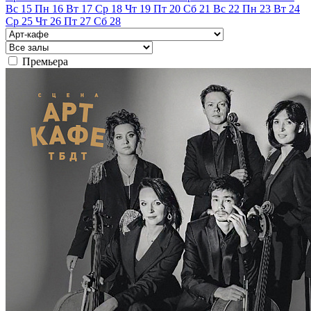
Вс
15
Пн
16
Вт
17
Ср
18
Чт
19
Пт
20
Сб
21
Вс
22
Пн
23
Вт
24
Ср
25
Чт
26
Пт
27
Сб
28
Премьера