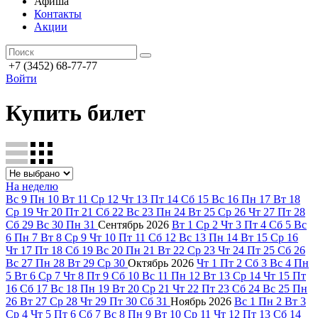
Афиша
Контакты
Акции
+7 (3452) 68-77-77
Войти
Купить билет
На неделю
Вс
9
Пн
10
Вт
11
Ср
12
Чт
13
Пт
14
Сб
15
Вс
16
Пн
17
Вт
18
Ср
19
Чт
20
Пт
21
Сб
22
Вс
23
Пн
24
Вт
25
Ср
26
Чт
27
Пт
28
Сб
29
Вс
30
Пн
31
Сентябрь
2026
Вт
1
Ср
2
Чт
3
Пт
4
Сб
5
Вс
6
Пн
7
Вт
8
Ср
9
Чт
10
Пт
11
Сб
12
Вс
13
Пн
14
Вт
15
Ср
16
Чт
17
Пт
18
Сб
19
Вс
20
Пн
21
Вт
22
Ср
23
Чт
24
Пт
25
Сб
26
Вс
27
Пн
28
Вт
29
Ср
30
Октябрь
2026
Чт
1
Пт
2
Сб
3
Вс
4
Пн
5
Вт
6
Ср
7
Чт
8
Пт
9
Сб
10
Вс
11
Пн
12
Вт
13
Ср
14
Чт
15
Пт
16
Сб
17
Вс
18
Пн
19
Вт
20
Ср
21
Чт
22
Пт
23
Сб
24
Вс
25
Пн
26
Вт
27
Ср
28
Чт
29
Пт
30
Сб
31
Ноябрь
2026
Вс
1
Пн
2
Вт
3
Ср
4
Чт
5
Пт
6
Сб
7
Вс
8
Пн
9
Вт
10
Ср
11
Чт
12
Пт
13
Сб
14