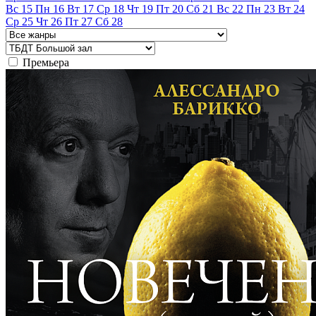
Вс
15
Пн
16
Вт
17
Ср
18
Чт
19
Пт
20
Сб
21
Вс
22
Пн
23
Вт
24
Ср
25
Чт
26
Пт
27
Сб
28
Премьера