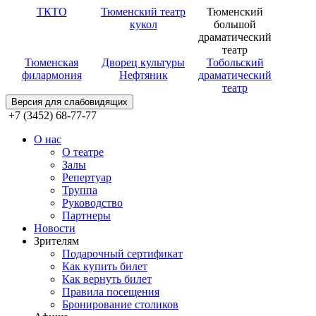
ТКТО
Тюменский театр
Тюменский
кукол
большой
драматический
театр
Тюменская
Дворец культуры
Тобольский
филармония
Нефтяник
драматический
театр
Версия для слабовидящих
+7 (3452) 68-77-77
О нас
О театре
Залы
Репертуар
Труппа
Руководство
Партнеры
Новости
Зрителям
Подарочный сертификат
Как купить билет
Как вернуть билет
Правила посещения
Бронирование столиков