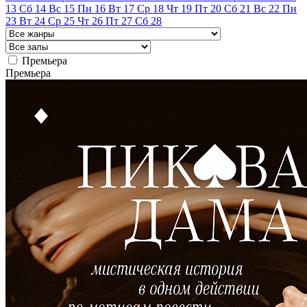
13
Сб
14
Вс
15
Пн
16
Вт
17
Ср
18
Чт
19
Пт
20
Сб
21
Вс
22
Пн
23
Вт
24
Ср
25
Чт
26
Пт
27
Сб
28
Премьера
Премьера