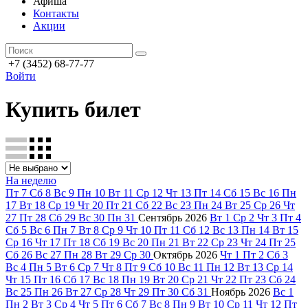
Афиша
Контакты
Акции
+7 (3452) 68-77-77
Войти
Купить билет
На неделю
Пт
7
Сб
8
Вс
9
Пн
10
Вт
11
Ср
12
Чт
13
Пт
14
Сб
15
Вс
16
Пн
17
Вт
18
Ср
19
Чт
20
Пт
21
Сб
22
Вс
23
Пн
24
Вт
25
Ср
26
Чт
27
Пт
28
Сб
29
Вс
30
Пн
31
Сентябрь
2026
Вт
1
Ср
2
Чт
3
Пт
4
Сб
5
Вс
6
Пн
7
Вт
8
Ср
9
Чт
10
Пт
11
Сб
12
Вс
13
Пн
14
Вт
15
Ср
16
Чт
17
Пт
18
Сб
19
Вс
20
Пн
21
Вт
22
Ср
23
Чт
24
Пт
25
Сб
26
Вс
27
Пн
28
Вт
29
Ср
30
Октябрь
2026
Чт
1
Пт
2
Сб
3
Вс
4
Пн
5
Вт
6
Ср
7
Чт
8
Пт
9
Сб
10
Вс
11
Пн
12
Вт
13
Ср
14
Чт
15
Пт
16
Сб
17
Вс
18
Пн
19
Вт
20
Ср
21
Чт
22
Пт
23
Сб
24
Вс
25
Пн
26
Вт
27
Ср
28
Чт
29
Пт
30
Сб
31
Ноябрь
2026
Вс
1
Пн
2
Вт
3
Ср
4
Чт
5
Пт
6
Сб
7
Вс
8
Пн
9
Вт
10
Ср
11
Чт
12
Пт