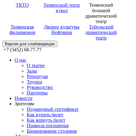
ТКТО
Тюменский театр
Тюменский
кукол
большой
драматический
театр
Тюменская
Дворец культуры
Тобольский
филармония
Нефтяник
драматический
театр
Версия для слабовидящих
+7 (3452) 68-77-77
О нас
О театре
Залы
Репертуар
Труппа
Руководство
Партнеры
Новости
Зрителям
Подарочный сертификат
Как купить билет
Как вернуть билет
Правила посещения
Бронирование столиков