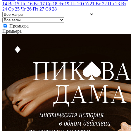
14
Вс
15
Пн
16
Вт
17
Ср
18
Чт
19
Пт
20
Сб
21
Вс
22
Пн
23
Вт
24
Ср
25
Чт
26
Пт
27
Сб
28
Премьера
Премьера