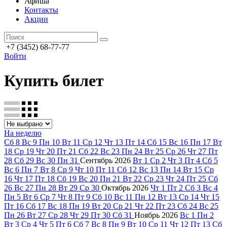
Афиша
Контакты
Акции
+7 (3452) 68-77-77
Войти
Купить билет
На неделю
Сб
8
Вс
9
Пн
10
Вт
11
Ср
12
Чт
13
Пт
14
Сб
15
Вс
16
Пн
17
Вт
18
Ср
19
Чт
20
Пт
21
Сб
22
Вс
23
Пн
24
Вт
25
Ср
26
Чт
27
Пт
28
Сб
29
Вс
30
Пн
31
Сентябрь
2026
Вт
1
Ср
2
Чт
3
Пт
4
Сб
5
Вс
6
Пн
7
Вт
8
Ср
9
Чт
10
Пт
11
Сб
12
Вс
13
Пн
14
Вт
15
Ср
16
Чт
17
Пт
18
Сб
19
Вс
20
Пн
21
Вт
22
Ср
23
Чт
24
Пт
25
Сб
26
Вс
27
Пн
28
Вт
29
Ср
30
Октябрь
2026
Чт
1
Пт
2
Сб
3
Вс
4
Пн
5
Вт
6
Ср
7
Чт
8
Пт
9
Сб
10
Вс
11
Пн
12
Вт
13
Ср
14
Чт
15
Пт
16
Сб
17
Вс
18
Пн
19
Вт
20
Ср
21
Чт
22
Пт
23
Сб
24
Вс
25
Пн
26
Вт
27
Ср
28
Чт
29
Пт
30
Сб
31
Ноябрь
2026
Вс
1
Пн
2
Вт
3
Ср
4
Чт
5
Пт
6
Сб
7
Вс
8
Пн
9
Вт
10
Ср
11
Чт
12
Пт
13
Сб