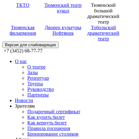
ТКТО
Тюменский театр
Тюменский
кукол
большой
драматический
театр
Тюменская
Дворец культуры
Тобольский
филармония
Нефтяник
драматический
театр
Версия для слабовидящих
+7 (3452) 68-77-77
О нас
О театре
Залы
Репертуар
Труппа
Руководство
Партнеры
Новости
Зрителям
Подарочный сертификат
Как купить билет
Как вернуть билет
Правила посещения
Бронирование столиков