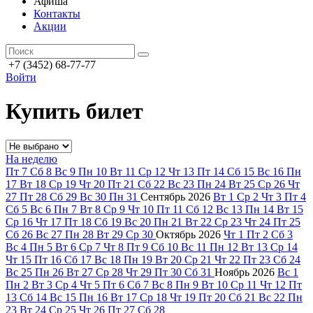
Афиша
Контакты
Акции
+7 (3452) 68-77-77
Войти
Купить билет
На неделю
Пт
7
Сб
8
Вс
9
Пн
10
Вт
11
Ср
12
Чт
13
Пт
14
Сб
15
Вс
16
Пн
17
Вт
18
Ср
19
Чт
20
Пт
21
Сб
22
Вс
23
Пн
24
Вт
25
Ср
26
Чт
27
Пт
28
Сб
29
Вс
30
Пн
31
Сентябрь
2026
Вт
1
Ср
2
Чт
3
Пт
4
Сб
5
Вс
6
Пн
7
Вт
8
Ср
9
Чт
10
Пт
11
Сб
12
Вс
13
Пн
14
Вт
15
Ср
16
Чт
17
Пт
18
Сб
19
Вс
20
Пн
21
Вт
22
Ср
23
Чт
24
Пт
25
Сб
26
Вс
27
Пн
28
Вт
29
Ср
30
Октябрь
2026
Чт
1
Пт
2
Сб
3
Вс
4
Пн
5
Вт
6
Ср
7
Чт
8
Пт
9
Сб
10
Вс
11
Пн
12
Вт
13
Ср
14
Чт
15
Пт
16
Сб
17
Вс
18
Пн
19
Вт
20
Ср
21
Чт
22
Пт
23
Сб
24
Вс
25
Пн
26
Вт
27
Ср
28
Чт
29
Пт
30
Сб
31
Ноябрь
2026
Вс
1
Пн
2
Вт
3
Ср
4
Чт
5
Пт
6
Сб
7
Вс
8
Пн
9
Вт
10
Ср
11
Чт
12
Пт
13
Сб
14
Вс
15
Пн
16
Вт
17
Ср
18
Чт
19
Пт
20
Сб
21
Вс
22
Пн
23
Вт
24
Ср
25
Чт
26
Пт
27
Сб
28