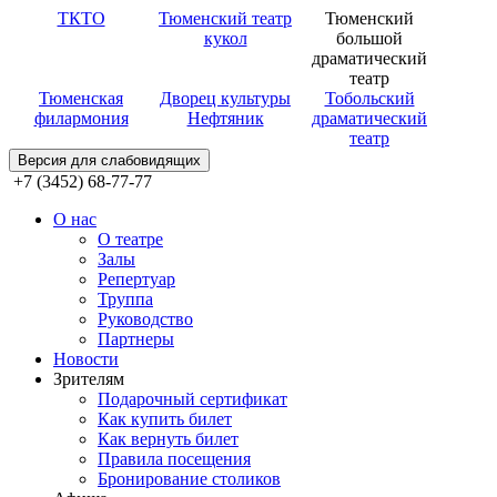
ТКТО
Тюменский театр
Тюменский
кукол
большой
драматический
театр
Тюменская
Дворец культуры
Тобольский
филармония
Нефтяник
драматический
театр
Версия для слабовидящих
+7 (3452) 68-77-77
О нас
О театре
Залы
Репертуар
Труппа
Руководство
Партнеры
Новости
Зрителям
Подарочный сертификат
Как купить билет
Как вернуть билет
Правила посещения
Бронирование столиков