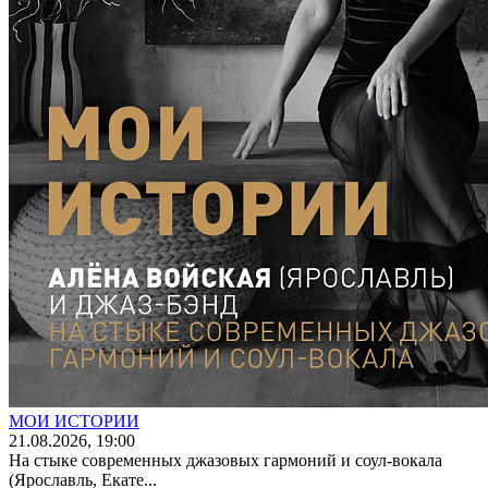
МОИ ИСТОРИИ
21
.08.2026
, 19:00
На стыке современных джазовых гармоний и соул-вокала
(Ярославль, Екате...