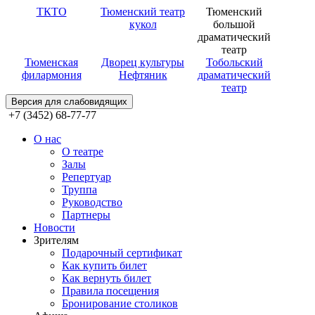
ТКТО
Тюменский театр
Тюменский
кукол
большой
драматический
театр
Тюменская
Дворец культуры
Тобольский
филармония
Нефтяник
драматический
театр
Версия для слабовидящих
+7 (3452) 68-77-77
О нас
О театре
Залы
Репертуар
Труппа
Руководство
Партнеры
Новости
Зрителям
Подарочный сертификат
Как купить билет
Как вернуть билет
Правила посещения
Бронирование столиков