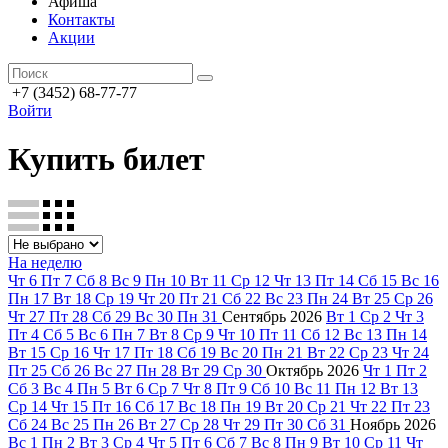
Афиша
Контакты
Акции
+7 (3452) 68-77-77
Войти
Купить билет
На неделю
Чт
6
Пт
7
Сб
8
Вс
9
Пн
10
Вт
11
Ср
12
Чт
13
Пт
14
Сб
15
Вс
16
Пн
17
Вт
18
Ср
19
Чт
20
Пт
21
Сб
22
Вс
23
Пн
24
Вт
25
Ср
26
Чт
27
Пт
28
Сб
29
Вс
30
Пн
31
Сентябрь
2026
Вт
1
Ср
2
Чт
3
Пт
4
Сб
5
Вс
6
Пн
7
Вт
8
Ср
9
Чт
10
Пт
11
Сб
12
Вс
13
Пн
14
Вт
15
Ср
16
Чт
17
Пт
18
Сб
19
Вс
20
Пн
21
Вт
22
Ср
23
Чт
24
Пт
25
Сб
26
Вс
27
Пн
28
Вт
29
Ср
30
Октябрь
2026
Чт
1
Пт
2
Сб
3
Вс
4
Пн
5
Вт
6
Ср
7
Чт
8
Пт
9
Сб
10
Вс
11
Пн
12
Вт
13
Ср
14
Чт
15
Пт
16
Сб
17
Вс
18
Пн
19
Вт
20
Ср
21
Чт
22
Пт
23
Сб
24
Вс
25
Пн
26
Вт
27
Ср
28
Чт
29
Пт
30
Сб
31
Ноябрь
2026
Вс
1
Пн
2
Вт
3
Ср
4
Чт
5
Пт
6
Сб
7
Вс
8
Пн
9
Вт
10
Ср
11
Чт