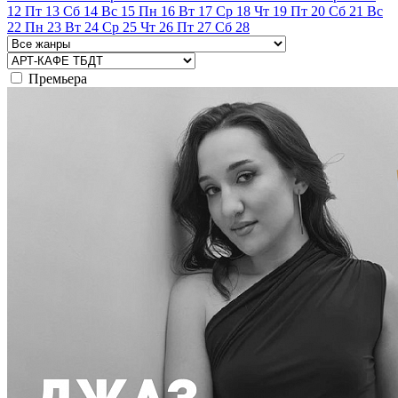
12
Пт
13
Сб
14
Вс
15
Пн
16
Вт
17
Ср
18
Чт
19
Пт
20
Сб
21
Вс
22
Пн
23
Вт
24
Ср
25
Чт
26
Пт
27
Сб
28
Премьера