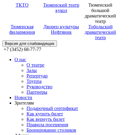
ТКТО
Тюменский театр
Тюменский
кукол
большой
драматический
театр
Тюменская
Дворец культуры
Тобольский
филармония
Нефтяник
драматический
театр
Версия для слабовидящих
+7 (3452) 68-77-77
О нас
О театре
Залы
Репертуар
Труппа
Руководство
Партнеры
Новости
Зрителям
Подарочный сертификат
Как купить билет
Как вернуть билет
Правила посещения
Бронирование столиков