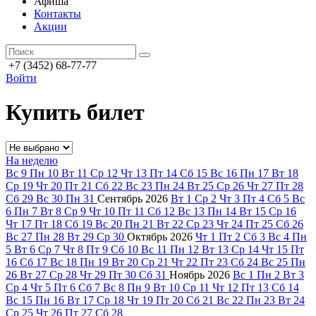
Афиша
Контакты
Акции
+7 (3452) 68-77-77
Войти
Купить билет
На неделю
Вс
9
Пн
10
Вт
11
Ср
12
Чт
13
Пт
14
Сб
15
Вс
16
Пн
17
Вт
18
Ср
19
Чт
20
Пт
21
Сб
22
Вс
23
Пн
24
Вт
25
Ср
26
Чт
27
Пт
28
Сб
29
Вс
30
Пн
31
Сентябрь
2026
Вт
1
Ср
2
Чт
3
Пт
4
Сб
5
Вс
6
Пн
7
Вт
8
Ср
9
Чт
10
Пт
11
Сб
12
Вс
13
Пн
14
Вт
15
Ср
16
Чт
17
Пт
18
Сб
19
Вс
20
Пн
21
Вт
22
Ср
23
Чт
24
Пт
25
Сб
26
Вс
27
Пн
28
Вт
29
Ср
30
Октябрь
2026
Чт
1
Пт
2
Сб
3
Вс
4
Пн
5
Вт
6
Ср
7
Чт
8
Пт
9
Сб
10
Вс
11
Пн
12
Вт
13
Ср
14
Чт
15
Пт
16
Сб
17
Вс
18
Пн
19
Вт
20
Ср
21
Чт
22
Пт
23
Сб
24
Вс
25
Пн
26
Вт
27
Ср
28
Чт
29
Пт
30
Сб
31
Ноябрь
2026
Вс
1
Пн
2
Вт
3
Ср
4
Чт
5
Пт
6
Сб
7
Вс
8
Пн
9
Вт
10
Ср
11
Чт
12
Пт
13
Сб
14
Вс
15
Пн
16
Вт
17
Ср
18
Чт
19
Пт
20
Сб
21
Вс
22
Пн
23
Вт
24
Ср
25
Чт
26
Пт
27
Сб
28