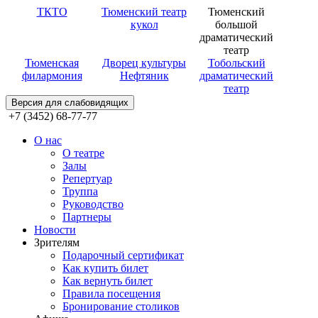
ТКТО
Тюменский театр
Тюменский
кукол
большой
драматический
театр
Тюменская
Дворец культуры
Тобольский
филармония
Нефтяник
драматический
театр
Версия для слабовидящих
+7 (3452) 68-77-77
О нас
О театре
Залы
Репертуар
Труппа
Руководство
Партнеры
Новости
Зрителям
Подарочный сертификат
Как купить билет
Как вернуть билет
Правила посещения
Бронирование столиков