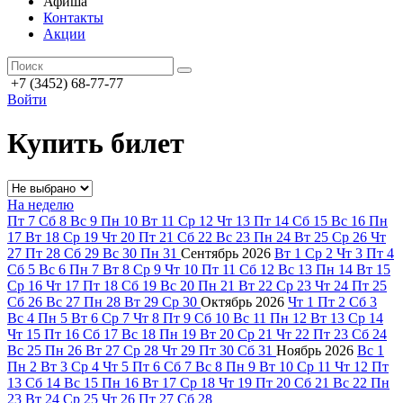
Афиша
Контакты
Акции
+7 (3452) 68-77-77
Войти
Купить билет
На неделю
Пт
7
Сб
8
Вс
9
Пн
10
Вт
11
Ср
12
Чт
13
Пт
14
Сб
15
Вс
16
Пн
17
Вт
18
Ср
19
Чт
20
Пт
21
Сб
22
Вс
23
Пн
24
Вт
25
Ср
26
Чт
27
Пт
28
Сб
29
Вс
30
Пн
31
Сентябрь
2026
Вт
1
Ср
2
Чт
3
Пт
4
Сб
5
Вс
6
Пн
7
Вт
8
Ср
9
Чт
10
Пт
11
Сб
12
Вс
13
Пн
14
Вт
15
Ср
16
Чт
17
Пт
18
Сб
19
Вс
20
Пн
21
Вт
22
Ср
23
Чт
24
Пт
25
Сб
26
Вс
27
Пн
28
Вт
29
Ср
30
Октябрь
2026
Чт
1
Пт
2
Сб
3
Вс
4
Пн
5
Вт
6
Ср
7
Чт
8
Пт
9
Сб
10
Вс
11
Пн
12
Вт
13
Ср
14
Чт
15
Пт
16
Сб
17
Вс
18
Пн
19
Вт
20
Ср
21
Чт
22
Пт
23
Сб
24
Вс
25
Пн
26
Вт
27
Ср
28
Чт
29
Пт
30
Сб
31
Ноябрь
2026
Вс
1
Пн
2
Вт
3
Ср
4
Чт
5
Пт
6
Сб
7
Вс
8
Пн
9
Вт
10
Ср
11
Чт
12
Пт
13
Сб
14
Вс
15
Пн
16
Вт
17
Ср
18
Чт
19
Пт
20
Сб
21
Вс
22
Пн
23
Вт
24
Ср
25
Чт
26
Пт
27
Сб
28