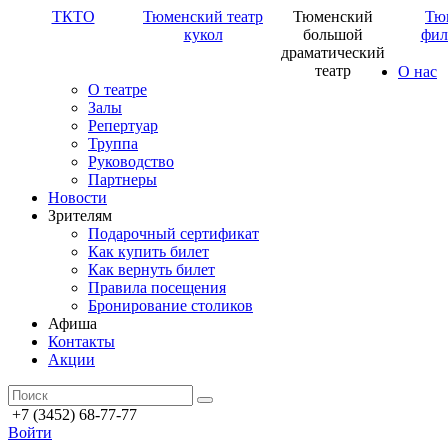
ТКТО
Тюменский театр
Тюменский
Тю
кукол
большой
фил
драматический
театр
О нас
О театре
Залы
Репертуар
Труппа
Руководство
Партнеры
Новости
Зрителям
Подарочный сертификат
Как купить билет
Как вернуть билет
Правила посещения
Бронирование столиков
Афиша
Контакты
Акции
+7 (3452) 68-77-77
Войти