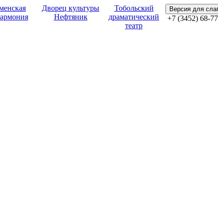
менская
Дворец культуры
Тобольский
Версия для сл
армония
Нефтяник
драматический
+7 (3452) 68-77
театр