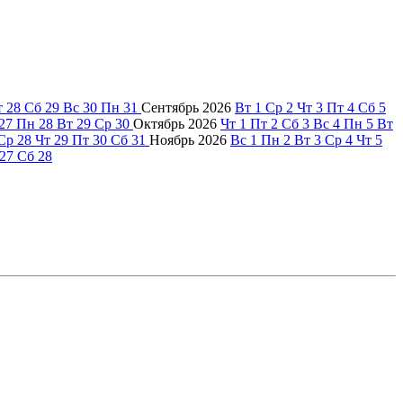
т
28
Сб
29
Вс
30
Пн
31
Сентябрь
2026
Вт
1
Ср
2
Чт
3
Пт
4
Сб
5
27
Пн
28
Вт
29
Ср
30
Октябрь
2026
Чт
1
Пт
2
Сб
3
Вс
4
Пн
5
Вт
Ср
28
Чт
29
Пт
30
Сб
31
Ноябрь
2026
Вс
1
Пн
2
Вт
3
Ср
4
Чт
5
27
Сб
28