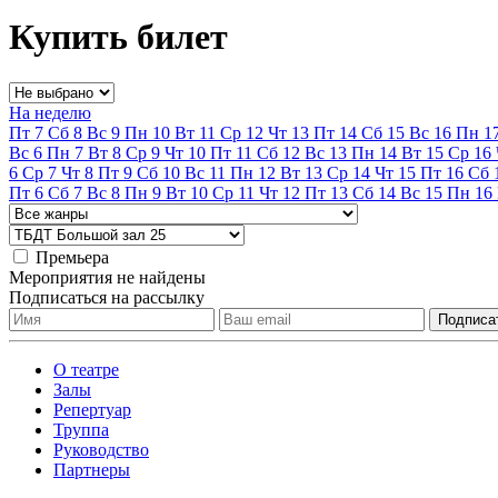
Купить билет
На неделю
Пт
7
Сб
8
Вс
9
Пн
10
Вт
11
Ср
12
Чт
13
Пт
14
Сб
15
Вс
16
Пн
1
Вс
6
Пн
7
Вт
8
Ср
9
Чт
10
Пт
11
Сб
12
Вс
13
Пн
14
Вт
15
Ср
16
6
Ср
7
Чт
8
Пт
9
Сб
10
Вс
11
Пн
12
Вт
13
Ср
14
Чт
15
Пт
16
Сб
Пт
6
Сб
7
Вс
8
Пн
9
Вт
10
Ср
11
Чт
12
Пт
13
Сб
14
Вс
15
Пн
16
Премьера
Мероприятия не найдены
Подписаться на рассылку
О театре
Залы
Репертуар
Труппа
Руководство
Партнеры