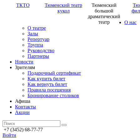
ТКТО
Тюменский театр
Тюменский
Тю
кукол
большой
фил
драматический
театр
О нас
О театре
Залы
Репертуар
Труппа
Руководство
Партнеры
Новости
Зрителям
Подарочный сертификат
Как купить билет
Как вернуть билет
Правила посещения
Бронирование столиков
Афиша
Контакты
Акции
+7 (3452) 68-77-77
Войти