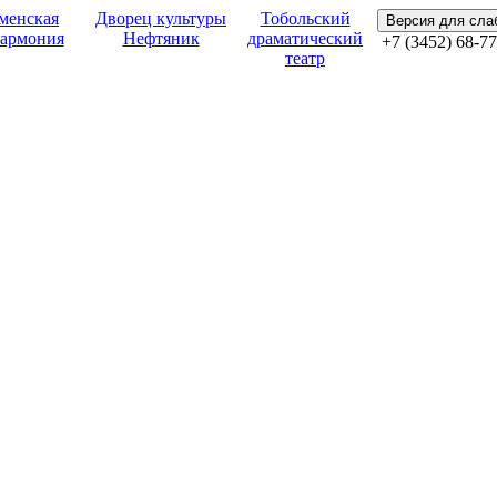
менская
Дворец культуры
Тобольский
Версия для сл
армония
Нефтяник
драматический
+7 (3452) 68-77
театр