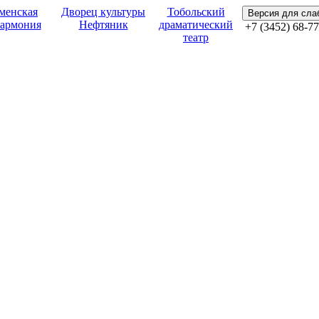
менская
Дворец культуры
Тобольский
Версия для сл
армония
Нефтяник
драматический
+7 (3452) 68-77
театр