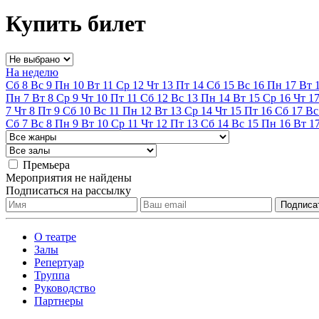
Купить билет
На неделю
Сб
8
Вс
9
Пн
10
Вт
11
Ср
12
Чт
13
Пт
14
Сб
15
Вс
16
Пн
17
Вт
Пн
7
Вт
8
Ср
9
Чт
10
Пт
11
Сб
12
Вс
13
Пн
14
Вт
15
Ср
16
Чт
1
7
Чт
8
Пт
9
Сб
10
Вс
11
Пн
12
Вт
13
Ср
14
Чт
15
Пт
16
Сб
17
Вс
Сб
7
Вс
8
Пн
9
Вт
10
Ср
11
Чт
12
Пт
13
Сб
14
Вс
15
Пн
16
Вт
1
Премьера
Мероприятия не найдены
Подписаться на рассылку
О театре
Залы
Репертуар
Труппа
Руководство
Партнеры