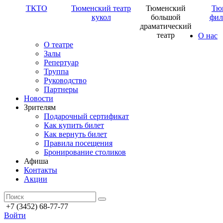
ТКТО
Тюменский театр
Тюменский
Тю
кукол
большой
фил
драматический
театр
О нас
О театре
Залы
Репертуар
Труппа
Руководство
Партнеры
Новости
Зрителям
Подарочный сертификат
Как купить билет
Как вернуть билет
Правила посещения
Бронирование столиков
Афиша
Контакты
Акции
+7 (3452) 68-77-77
Войти