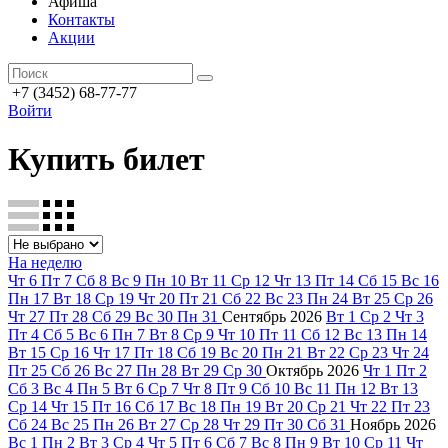
Афиша
Контакты
Акции
+7 (3452) 68-77-77
Войти
Купить билет
На неделю
Чт
6
Пт
7
Сб
8
Вс
9
Пн
10
Вт
11
Ср
12
Чт
13
Пт
14
Сб
15
Вс
16
Пн
17
Вт
18
Ср
19
Чт
20
Пт
21
Сб
22
Вс
23
Пн
24
Вт
25
Ср
26
Чт
27
Пт
28
Сб
29
Вс
30
Пн
31
Сентябрь
2026
Вт
1
Ср
2
Чт
3
Пт
4
Сб
5
Вс
6
Пн
7
Вт
8
Ср
9
Чт
10
Пт
11
Сб
12
Вс
13
Пн
14
Вт
15
Ср
16
Чт
17
Пт
18
Сб
19
Вс
20
Пн
21
Вт
22
Ср
23
Чт
24
Пт
25
Сб
26
Вс
27
Пн
28
Вт
29
Ср
30
Октябрь
2026
Чт
1
Пт
2
Сб
3
Вс
4
Пн
5
Вт
6
Ср
7
Чт
8
Пт
9
Сб
10
Вс
11
Пн
12
Вт
13
Ср
14
Чт
15
Пт
16
Сб
17
Вс
18
Пн
19
Вт
20
Ср
21
Чт
22
Пт
23
Сб
24
Вс
25
Пн
26
Вт
27
Ср
28
Чт
29
Пт
30
Сб
31
Ноябрь
2026
Вс
1
Пн
2
Вт
3
Ср
4
Чт
5
Пт
6
Сб
7
Вс
8
Пн
9
Вт
10
Ср
11
Чт