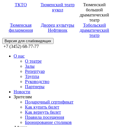
ТКТО
Тюменский театр
Тюменский
кукол
большой
драматический
театр
Тюменская
Дворец культуры
Тобольский
филармония
Нефтяник
драматический
театр
Версия для слабовидящих
+7 (3452) 68-77-77
О нас
О театре
Залы
Репертуар
Труппа
Руководство
Партнеры
Новости
Зрителям
Подарочный сертификат
Как купить билет
Как вернуть билет
Правила посещения
Бронирование столиков