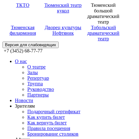
ТКТО
Тюменский театр
Тюменский
кукол
большой
драматический
театр
Тюменская
Дворец культуры
Тобольский
филармония
Нефтяник
драматический
театр
Версия для слабовидящих
+7 (3452) 68-77-77
О нас
О театре
Залы
Репертуар
Труппа
Руководство
Партнеры
Новости
Зрителям
Подарочный сертификат
Как купить билет
Как вернуть билет
Правила посещения
Бронирование столиков