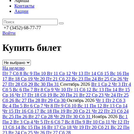
Афиша
Контакты
Акции
+7 (3452) 68-77-77
Войти
Купить билет
На неделю
Пт
7
Сб
8
Вс
9
Пн
10
Вт
11
Ср
12
Чт
13
Пт
14
Сб
15
Вс
16
Пн
17
Вт
18
Ср
19
Чт
20
Пт
21
Сб
22
Вс
23
Пн
24
Вт
25
Ср
26
Чт
27
Пт
28
Сб
29
Вс
30
Пн
31
Сентябрь
2026
Вт
1
Ср
2
Чт
3
Пт
4
Сб
5
Вс
6
Пн
7
Вт
8
Ср
9
Чт
10
Пт
11
Сб
12
Вс
13
Пн
14
Вт
15
Ср
16
Чт
17
Пт
18
Сб
19
Вс
20
Пн
21
Вт
22
Ср
23
Чт
24
Пт
25
Сб
26
Вс
27
Пн
28
Вт
29
Ср
30
Октябрь
2026
Чт
1
Пт
2
Сб
3
Вс
4
Пн
5
Вт
6
Ср
7
Чт
8
Пт
9
Сб
10
Вс
11
Пн
12
Вт
13
Ср
14
Чт
15
Пт
16
Сб
17
Вс
18
Пн
19
Вт
20
Ср
21
Чт
22
Пт
23
Сб
24
Вс
25
Пн
26
Вт
27
Ср
28
Чт
29
Пт
30
Сб
31
Ноябрь
2026
Вс
1
Пн
2
Вт
3
Ср
4
Чт
5
Пт
6
Сб
7
Вс
8
Пн
9
Вт
10
Ср
11
Чт
12
Пт
13
Сб
14
Вс
15
Пн
16
Вт
17
Ср
18
Чт
19
Пт
20
Сб
21
Вс
22
Пн
23
Вт
24
Ср
25
Чт
26
Пт
27
Сб
28