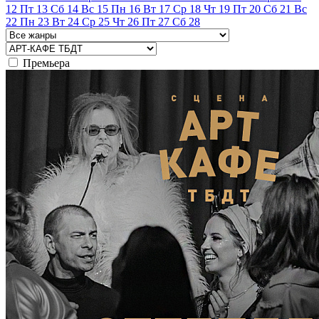
12
Пт
13
Сб
14
Вс
15
Пн
16
Вт
17
Ср
18
Чт
19
Пт
20
Сб
21
Вс
22
Пн
23
Вт
24
Ср
25
Чт
26
Пт
27
Сб
28
Премьера