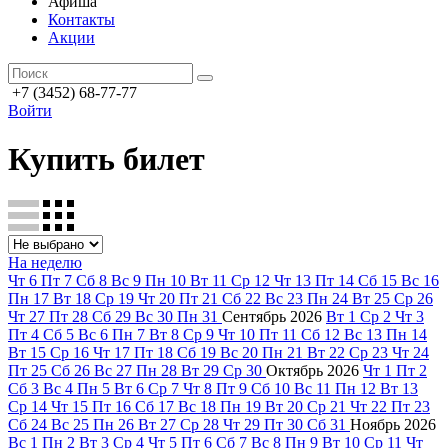
Афиша
Контакты
Акции
+7 (3452) 68-77-77
Войти
Купить билет
На неделю
Чт
6
Пт
7
Сб
8
Вс
9
Пн
10
Вт
11
Ср
12
Чт
13
Пт
14
Сб
15
Вс
16
Пн
17
Вт
18
Ср
19
Чт
20
Пт
21
Сб
22
Вс
23
Пн
24
Вт
25
Ср
26
Чт
27
Пт
28
Сб
29
Вс
30
Пн
31
Сентябрь
2026
Вт
1
Ср
2
Чт
3
Пт
4
Сб
5
Вс
6
Пн
7
Вт
8
Ср
9
Чт
10
Пт
11
Сб
12
Вс
13
Пн
14
Вт
15
Ср
16
Чт
17
Пт
18
Сб
19
Вс
20
Пн
21
Вт
22
Ср
23
Чт
24
Пт
25
Сб
26
Вс
27
Пн
28
Вт
29
Ср
30
Октябрь
2026
Чт
1
Пт
2
Сб
3
Вс
4
Пн
5
Вт
6
Ср
7
Чт
8
Пт
9
Сб
10
Вс
11
Пн
12
Вт
13
Ср
14
Чт
15
Пт
16
Сб
17
Вс
18
Пн
19
Вт
20
Ср
21
Чт
22
Пт
23
Сб
24
Вс
25
Пн
26
Вт
27
Ср
28
Чт
29
Пт
30
Сб
31
Ноябрь
2026
Вс
1
Пн
2
Вт
3
Ср
4
Чт
5
Пт
6
Сб
7
Вс
8
Пн
9
Вт
10
Ср
11
Чт