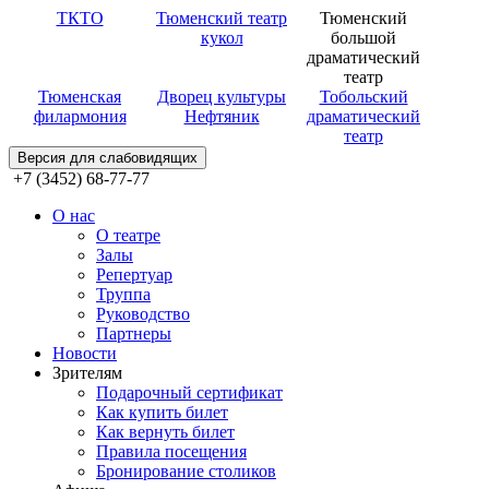
ТКТО
Тюменский театр
Тюменский
кукол
большой
драматический
театр
Тюменская
Дворец культуры
Тобольский
филармония
Нефтяник
драматический
театр
Версия для слабовидящих
+7 (3452) 68-77-77
О нас
О театре
Залы
Репертуар
Труппа
Руководство
Партнеры
Новости
Зрителям
Подарочный сертификат
Как купить билет
Как вернуть билет
Правила посещения
Бронирование столиков