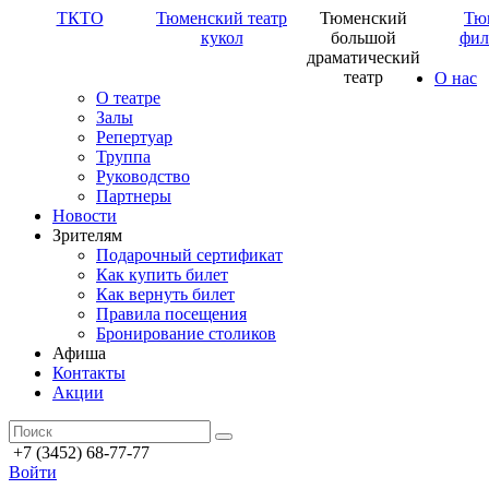
ТКТО
Тюменский театр
Тюменский
Тю
кукол
большой
фил
драматический
театр
О нас
О театре
Залы
Репертуар
Труппа
Руководство
Партнеры
Новости
Зрителям
Подарочный сертификат
Как купить билет
Как вернуть билет
Правила посещения
Бронирование столиков
Афиша
Контакты
Акции
+7 (3452) 68-77-77
Войти