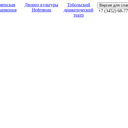
менская
Дворец культуры
Тобольский
Версия для сл
армония
Нефтяник
драматический
+7 (3452) 68-77
театр