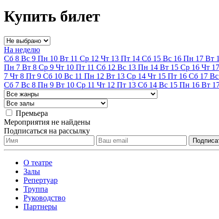
Купить билет
На неделю
Сб
8
Вс
9
Пн
10
Вт
11
Ср
12
Чт
13
Пт
14
Сб
15
Вс
16
Пн
17
Вт
Пн
7
Вт
8
Ср
9
Чт
10
Пт
11
Сб
12
Вс
13
Пн
14
Вт
15
Ср
16
Чт
1
7
Чт
8
Пт
9
Сб
10
Вс
11
Пн
12
Вт
13
Ср
14
Чт
15
Пт
16
Сб
17
Вс
Сб
7
Вс
8
Пн
9
Вт
10
Ср
11
Чт
12
Пт
13
Сб
14
Вс
15
Пн
16
Вт
1
Премьера
Мероприятия не найдены
Подписаться на рассылку
О театре
Залы
Репертуар
Труппа
Руководство
Партнеры