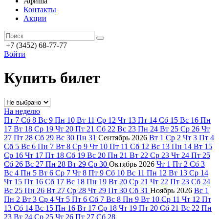
Афиша
Контакты
Акции
+7 (3452) 68-77-77
Войти
Купить билет
На неделю
Пт
7
Сб
8
Вс
9
Пн
10
Вт
11
Ср
12
Чт
13
Пт
14
Сб
15
Вс
16
Пн
17
Вт
18
Ср
19
Чт
20
Пт
21
Сб
22
Вс
23
Пн
24
Вт
25
Ср
26
Чт
27
Пт
28
Сб
29
Вс
30
Пн
31
Сентябрь
2026
Вт
1
Ср
2
Чт
3
Пт
4
Сб
5
Вс
6
Пн
7
Вт
8
Ср
9
Чт
10
Пт
11
Сб
12
Вс
13
Пн
14
Вт
15
Ср
16
Чт
17
Пт
18
Сб
19
Вс
20
Пн
21
Вт
22
Ср
23
Чт
24
Пт
25
Сб
26
Вс
27
Пн
28
Вт
29
Ср
30
Октябрь
2026
Чт
1
Пт
2
Сб
3
Вс
4
Пн
5
Вт
6
Ср
7
Чт
8
Пт
9
Сб
10
Вс
11
Пн
12
Вт
13
Ср
14
Чт
15
Пт
16
Сб
17
Вс
18
Пн
19
Вт
20
Ср
21
Чт
22
Пт
23
Сб
24
Вс
25
Пн
26
Вт
27
Ср
28
Чт
29
Пт
30
Сб
31
Ноябрь
2026
Вс
1
Пн
2
Вт
3
Ср
4
Чт
5
Пт
6
Сб
7
Вс
8
Пн
9
Вт
10
Ср
11
Чт
12
Пт
13
Сб
14
Вс
15
Пн
16
Вт
17
Ср
18
Чт
19
Пт
20
Сб
21
Вс
22
Пн
23
Вт
24
Ср
25
Чт
26
Пт
27
Сб
28