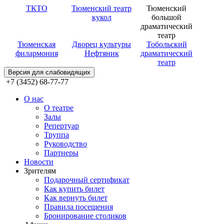
ТКТО
Тюменский театр
Тюменский
кукол
большой
драматический
театр
Тюменская
Дворец культуры
Тобольский
филармония
Нефтяник
драматический
театр
Версия для слабовидящих
+7 (3452) 68-77-77
О нас
О театре
Залы
Репертуар
Труппа
Руководство
Партнеры
Новости
Зрителям
Подарочный сертификат
Как купить билет
Как вернуть билет
Правила посещения
Бронирование столиков