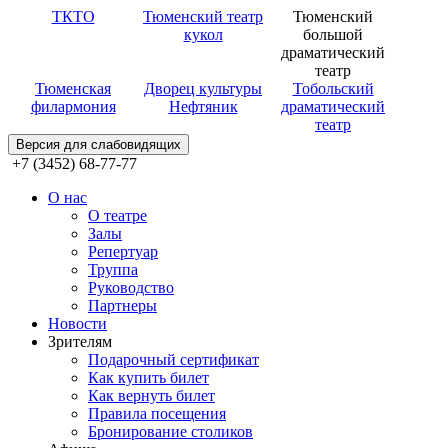
ТКТО
Тюменский театр
Тюменский
кукол
большой
драматический
театр
Тюменская
Дворец культуры
Тобольский
филармония
Нефтяник
драматический
театр
Версия для слабовидящих
+7 (3452) 68-77-77
О нас
О театре
Залы
Репертуар
Труппа
Руководство
Партнеры
Новости
Зрителям
Подарочный сертификат
Как купить билет
Как вернуть билет
Правила посещения
Бронирование столиков