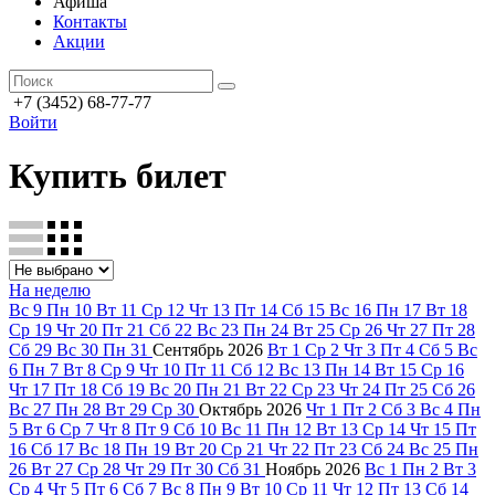
Афиша
Контакты
Акции
+7 (3452) 68-77-77
Войти
Купить билет
На неделю
Вс
9
Пн
10
Вт
11
Ср
12
Чт
13
Пт
14
Сб
15
Вс
16
Пн
17
Вт
18
Ср
19
Чт
20
Пт
21
Сб
22
Вс
23
Пн
24
Вт
25
Ср
26
Чт
27
Пт
28
Сб
29
Вс
30
Пн
31
Сентябрь
2026
Вт
1
Ср
2
Чт
3
Пт
4
Сб
5
Вс
6
Пн
7
Вт
8
Ср
9
Чт
10
Пт
11
Сб
12
Вс
13
Пн
14
Вт
15
Ср
16
Чт
17
Пт
18
Сб
19
Вс
20
Пн
21
Вт
22
Ср
23
Чт
24
Пт
25
Сб
26
Вс
27
Пн
28
Вт
29
Ср
30
Октябрь
2026
Чт
1
Пт
2
Сб
3
Вс
4
Пн
5
Вт
6
Ср
7
Чт
8
Пт
9
Сб
10
Вс
11
Пн
12
Вт
13
Ср
14
Чт
15
Пт
16
Сб
17
Вс
18
Пн
19
Вт
20
Ср
21
Чт
22
Пт
23
Сб
24
Вс
25
Пн
26
Вт
27
Ср
28
Чт
29
Пт
30
Сб
31
Ноябрь
2026
Вс
1
Пн
2
Вт
3
Ср
4
Чт
5
Пт
6
Сб
7
Вс
8
Пн
9
Вт
10
Ср
11
Чт
12
Пт
13
Сб
14