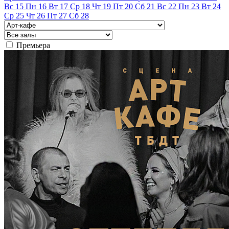
Вс
15
Пн
16
Вт
17
Ср
18
Чт
19
Пт
20
Сб
21
Вс
22
Пн
23
Вт
24
Ср
25
Чт
26
Пт
27
Сб
28
Премьера