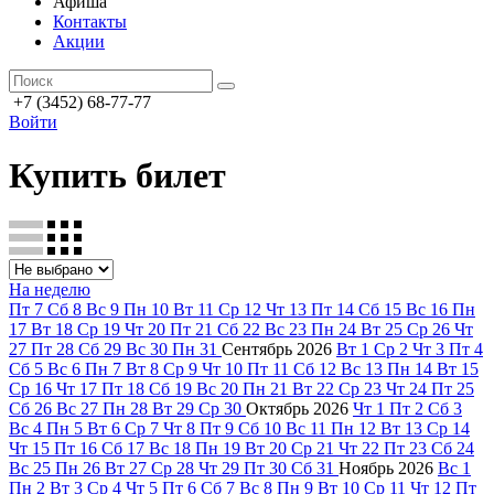
Афиша
Контакты
Акции
+7 (3452) 68-77-77
Войти
Купить билет
На неделю
Пт
7
Сб
8
Вс
9
Пн
10
Вт
11
Ср
12
Чт
13
Пт
14
Сб
15
Вс
16
Пн
17
Вт
18
Ср
19
Чт
20
Пт
21
Сб
22
Вс
23
Пн
24
Вт
25
Ср
26
Чт
27
Пт
28
Сб
29
Вс
30
Пн
31
Сентябрь
2026
Вт
1
Ср
2
Чт
3
Пт
4
Сб
5
Вс
6
Пн
7
Вт
8
Ср
9
Чт
10
Пт
11
Сб
12
Вс
13
Пн
14
Вт
15
Ср
16
Чт
17
Пт
18
Сб
19
Вс
20
Пн
21
Вт
22
Ср
23
Чт
24
Пт
25
Сб
26
Вс
27
Пн
28
Вт
29
Ср
30
Октябрь
2026
Чт
1
Пт
2
Сб
3
Вс
4
Пн
5
Вт
6
Ср
7
Чт
8
Пт
9
Сб
10
Вс
11
Пн
12
Вт
13
Ср
14
Чт
15
Пт
16
Сб
17
Вс
18
Пн
19
Вт
20
Ср
21
Чт
22
Пт
23
Сб
24
Вс
25
Пн
26
Вт
27
Ср
28
Чт
29
Пт
30
Сб
31
Ноябрь
2026
Вс
1
Пн
2
Вт
3
Ср
4
Чт
5
Пт
6
Сб
7
Вс
8
Пн
9
Вт
10
Ср
11
Чт
12
Пт