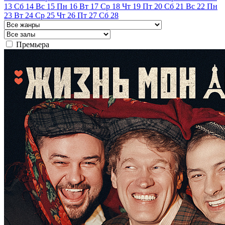
13
Сб
14
Вс
15
Пн
16
Вт
17
Ср
18
Чт
19
Пт
20
Сб
21
Вс
22
Пн
23
Вт
24
Ср
25
Чт
26
Пт
27
Сб
28
Премьера