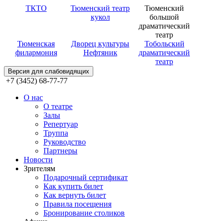
ТКТО
Тюменский театр
Тюменский
кукол
большой
драматический
театр
Тюменская
Дворец культуры
Тобольский
филармония
Нефтяник
драматический
театр
Версия для слабовидящих
+7 (3452) 68-77-77
О нас
О театре
Залы
Репертуар
Труппа
Руководство
Партнеры
Новости
Зрителям
Подарочный сертификат
Как купить билет
Как вернуть билет
Правила посещения
Бронирование столиков