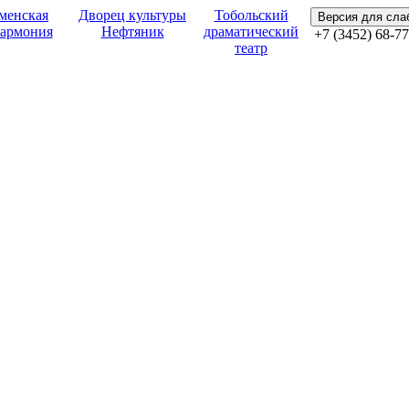
менская
Дворец культуры
Тобольский
Версия для сл
армония
Нефтяник
драматический
+7 (3452) 68-77
театр