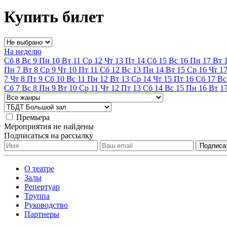
Купить билет
На неделю
Сб
8
Вс
9
Пн
10
Вт
11
Ср
12
Чт
13
Пт
14
Сб
15
Вс
16
Пн
17
Вт
Пн
7
Вт
8
Ср
9
Чт
10
Пт
11
Сб
12
Вс
13
Пн
14
Вт
15
Ср
16
Чт
1
7
Чт
8
Пт
9
Сб
10
Вс
11
Пн
12
Вт
13
Ср
14
Чт
15
Пт
16
Сб
17
Вс
Сб
7
Вс
8
Пн
9
Вт
10
Ср
11
Чт
12
Пт
13
Сб
14
Вс
15
Пн
16
Вт
1
Премьера
Мероприятия не найдены
Подписаться на рассылку
О театре
Залы
Репертуар
Труппа
Руководство
Партнеры