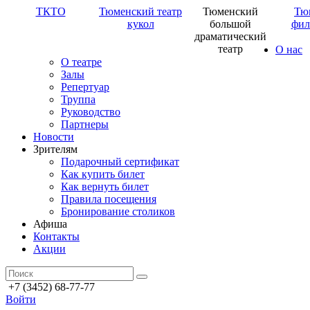
ТКТО
Тюменский театр
Тюменский
Тю
кукол
большой
фил
драматический
театр
О нас
О театре
Залы
Репертуар
Труппа
Руководство
Партнеры
Новости
Зрителям
Подарочный сертификат
Как купить билет
Как вернуть билет
Правила посещения
Бронирование столиков
Афиша
Контакты
Акции
+7 (3452) 68-77-77
Войти