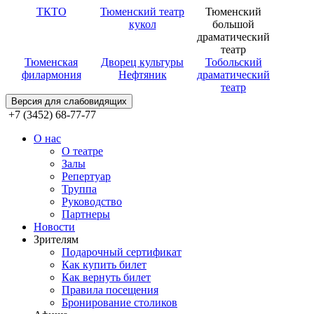
ТКТО
Тюменский театр
Тюменский
кукол
большой
драматический
театр
Тюменская
Дворец культуры
Тобольский
филармония
Нефтяник
драматический
театр
Версия для слабовидящих
+7 (3452) 68-77-77
О нас
О театре
Залы
Репертуар
Труппа
Руководство
Партнеры
Новости
Зрителям
Подарочный сертификат
Как купить билет
Как вернуть билет
Правила посещения
Бронирование столиков