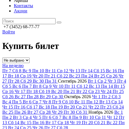
Афиша
Контакты
Акции
+7 (3452) 68-77-77
Войти
Купить билет
На неделю
Пт
7
Сб
8
Вс
9
Пн
10
Вт
11
Ср
12
Чт
13
Пт
14
Сб
15
Вс
16
Пн
17
Вт
18
Ср
19
Чт
20
Пт
21
Сб
22
Вс
23
Пн
24
Вт
25
Ср
26
Чт
27
Пт
28
Сб
29
Вс
30
Пн
31
Сентябрь
2026
Вт
1
Ср
2
Чт
3
Пт
4
Сб
5
Вс
6
Пн
7
Вт
8
Ср
9
Чт
10
Пт
11
Сб
12
Вс
13
Пн
14
Вт
15
Ср
16
Чт
17
Пт
18
Сб
19
Вс
20
Пн
21
Вт
22
Ср
23
Чт
24
Пт
25
Сб
26
Вс
27
Пн
28
Вт
29
Ср
30
Октябрь
2026
Чт
1
Пт
2
Сб
3
Вс
4
Пн
5
Вт
6
Ср
7
Чт
8
Пт
9
Сб
10
Вс
11
Пн
12
Вт
13
Ср
14
Чт
15
Пт
16
Сб
17
Вс
18
Пн
19
Вт
20
Ср
21
Чт
22
Пт
23
Сб
24
Вс
25
Пн
26
Вт
27
Ср
28
Чт
29
Пт
30
Сб
31
Ноябрь
2026
Вс
1
Пн
2
Вт
3
Ср
4
Чт
5
Пт
6
Сб
7
Вс
8
Пн
9
Вт
10
Ср
11
Чт
12
Пт
13
Сб
14
Вс
15
Пн
16
Вт
17
Ср
18
Чт
19
Пт
20
Сб
21
Вс
22
Пн
23
Вт
24
Ср
25
Чт
26
Пт
27
Сб
28