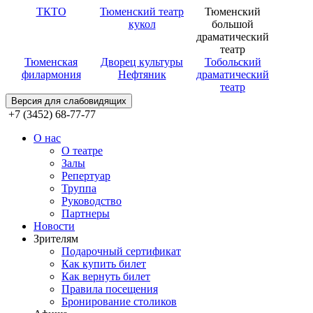
ТКТО
Тюменский театр
Тюменский
кукол
большой
драматический
театр
Тюменская
Дворец культуры
Тобольский
филармония
Нефтяник
драматический
театр
Версия для слабовидящих
+7 (3452) 68-77-77
О нас
О театре
Залы
Репертуар
Труппа
Руководство
Партнеры
Новости
Зрителям
Подарочный сертификат
Как купить билет
Как вернуть билет
Правила посещения
Бронирование столиков