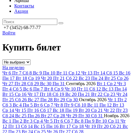
Афиша
Контакты
Акции
+7 (3452) 68-77-77
Войти
Купить билет
На неделю
Чт
6
Пт
7
Сб
8
Вс
9
Пн
10
Вт
11
Ср
12
Чт
13
Пт
14
Сб
15
Вс
16
Пн
17
Вт
18
Ср
19
Чт
20
Пт
21
Сб
22
Вс
23
Пн
24
Вт
25
Ср
26
Чт
27
Пт
28
Сб
29
Вс
30
Пн
31
Сентябрь
2026
Вт
1
Ср
2
Чт
3
Пт
4
Сб
5
Вс
6
Пн
7
Вт
8
Ср
9
Чт
10
Пт
11
Сб
12
Вс
13
Пн
14
Вт
15
Ср
16
Чт
17
Пт
18
Сб
19
Вс
20
Пн
21
Вт
22
Ср
23
Чт
24
Пт
25
Сб
26
Вс
27
Пн
28
Вт
29
Ср
30
Октябрь
2026
Чт
1
Пт
2
Сб
3
Вс
4
Пн
5
Вт
6
Ср
7
Чт
8
Пт
9
Сб
10
Вс
11
Пн
12
Вт
13
Ср
14
Чт
15
Пт
16
Сб
17
Вс
18
Пн
19
Вт
20
Ср
21
Чт
22
Пт
23
Сб
24
Вс
25
Пн
26
Вт
27
Ср
28
Чт
29
Пт
30
Сб
31
Ноябрь
2026
Вс
1
Пн
2
Вт
3
Ср
4
Чт
5
Пт
6
Сб
7
Вс
8
Пн
9
Вт
10
Ср
11
Чт
12
Пт
13
Сб
14
Вс
15
Пн
16
Вт
17
Ср
18
Чт
19
Пт
20
Сб
21
Вс
22
Пн
23
Вт
24
Ср
25
Чт
26
Пт
27
Сб
28