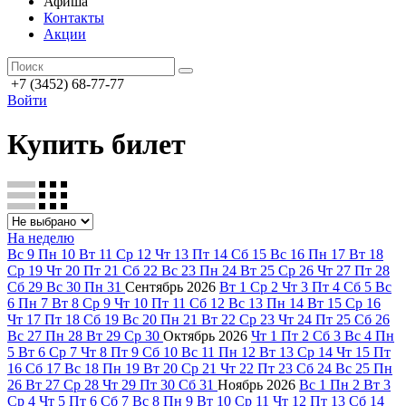
Афиша
Контакты
Акции
+7 (3452) 68-77-77
Войти
Купить билет
На неделю
Вс
9
Пн
10
Вт
11
Ср
12
Чт
13
Пт
14
Сб
15
Вс
16
Пн
17
Вт
18
Ср
19
Чт
20
Пт
21
Сб
22
Вс
23
Пн
24
Вт
25
Ср
26
Чт
27
Пт
28
Сб
29
Вс
30
Пн
31
Сентябрь
2026
Вт
1
Ср
2
Чт
3
Пт
4
Сб
5
Вс
6
Пн
7
Вт
8
Ср
9
Чт
10
Пт
11
Сб
12
Вс
13
Пн
14
Вт
15
Ср
16
Чт
17
Пт
18
Сб
19
Вс
20
Пн
21
Вт
22
Ср
23
Чт
24
Пт
25
Сб
26
Вс
27
Пн
28
Вт
29
Ср
30
Октябрь
2026
Чт
1
Пт
2
Сб
3
Вс
4
Пн
5
Вт
6
Ср
7
Чт
8
Пт
9
Сб
10
Вс
11
Пн
12
Вт
13
Ср
14
Чт
15
Пт
16
Сб
17
Вс
18
Пн
19
Вт
20
Ср
21
Чт
22
Пт
23
Сб
24
Вс
25
Пн
26
Вт
27
Ср
28
Чт
29
Пт
30
Сб
31
Ноябрь
2026
Вс
1
Пн
2
Вт
3
Ср
4
Чт
5
Пт
6
Сб
7
Вс
8
Пн
9
Вт
10
Ср
11
Чт
12
Пт
13
Сб
14