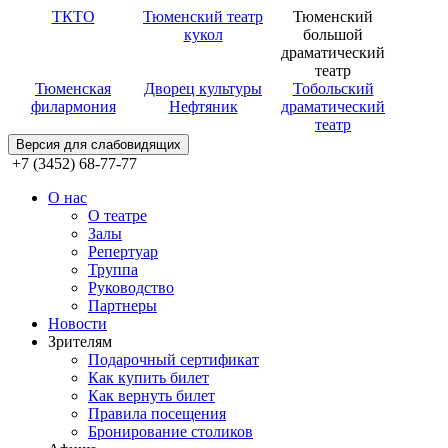
ТКТО
Тюменский театр
Тюменский
кукол
большой
драматический
театр
Тюменская
Дворец культуры
Тобольский
филармония
Нефтяник
драматический
театр
Версия для слабовидящих
+7 (3452) 68-77-77
О нас
О театре
Залы
Репертуар
Труппа
Руководство
Партнеры
Новости
Зрителям
Подарочный сертификат
Как купить билет
Как вернуть билет
Правила посещения
Бронирование столиков