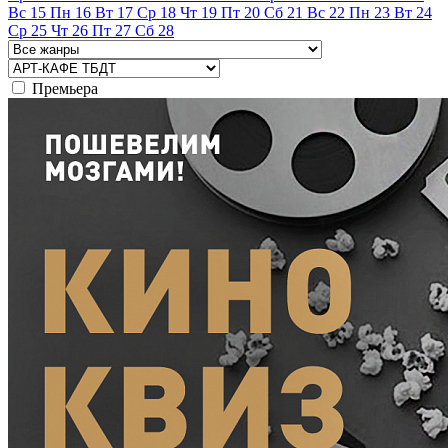
Вс
15
Пн
16
Вт
17
Ср
18
Чт
19
Пт
20
Сб
21
Вс
22
Пн
23
Вт
24
Ср
25
Чт
26
Пт
27
Сб
28
Премьера