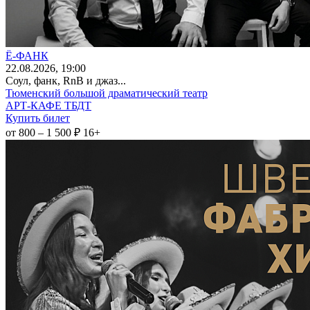
Ё-ФАНК
22
.08.2026
, 19:00
Соул, фанк, RnB и джаз...
Тюменский большой драматический театр
АРТ-КАФЕ ТБДТ
Купить билет
от 800 – 1 500 ₽
16+