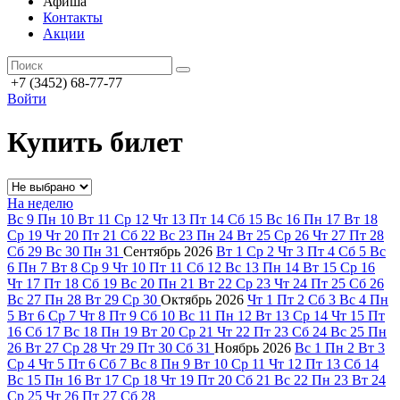
Афиша
Контакты
Акции
+7 (3452) 68-77-77
Войти
Купить билет
На неделю
Вс
9
Пн
10
Вт
11
Ср
12
Чт
13
Пт
14
Сб
15
Вс
16
Пн
17
Вт
18
Ср
19
Чт
20
Пт
21
Сб
22
Вс
23
Пн
24
Вт
25
Ср
26
Чт
27
Пт
28
Сб
29
Вс
30
Пн
31
Сентябрь
2026
Вт
1
Ср
2
Чт
3
Пт
4
Сб
5
Вс
6
Пн
7
Вт
8
Ср
9
Чт
10
Пт
11
Сб
12
Вс
13
Пн
14
Вт
15
Ср
16
Чт
17
Пт
18
Сб
19
Вс
20
Пн
21
Вт
22
Ср
23
Чт
24
Пт
25
Сб
26
Вс
27
Пн
28
Вт
29
Ср
30
Октябрь
2026
Чт
1
Пт
2
Сб
3
Вс
4
Пн
5
Вт
6
Ср
7
Чт
8
Пт
9
Сб
10
Вс
11
Пн
12
Вт
13
Ср
14
Чт
15
Пт
16
Сб
17
Вс
18
Пн
19
Вт
20
Ср
21
Чт
22
Пт
23
Сб
24
Вс
25
Пн
26
Вт
27
Ср
28
Чт
29
Пт
30
Сб
31
Ноябрь
2026
Вс
1
Пн
2
Вт
3
Ср
4
Чт
5
Пт
6
Сб
7
Вс
8
Пн
9
Вт
10
Ср
11
Чт
12
Пт
13
Сб
14
Вс
15
Пн
16
Вт
17
Ср
18
Чт
19
Пт
20
Сб
21
Вс
22
Пн
23
Вт
24
Ср
25
Чт
26
Пт
27
Сб
28