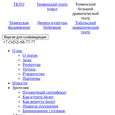
ТКТО
Тюменский театр
Тюменский
кукол
большой
драматический
театр
Тюменская
Дворец культуры
Тобольский
филармония
Нефтяник
драматический
театр
Версия для слабовидящих
+7 (3452) 68-77-77
О нас
О театре
Залы
Репертуар
Труппа
Руководство
Партнеры
Новости
Зрителям
Подарочный сертификат
Как купить билет
Как вернуть билет
Правила посещения
Бронирование столиков