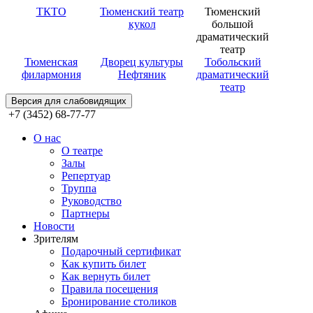
ТКТО
Тюменский театр
Тюменский
кукол
большой
драматический
театр
Тюменская
Дворец культуры
Тобольский
филармония
Нефтяник
драматический
театр
Версия для слабовидящих
+7 (3452) 68-77-77
О нас
О театре
Залы
Репертуар
Труппа
Руководство
Партнеры
Новости
Зрителям
Подарочный сертификат
Как купить билет
Как вернуть билет
Правила посещения
Бронирование столиков