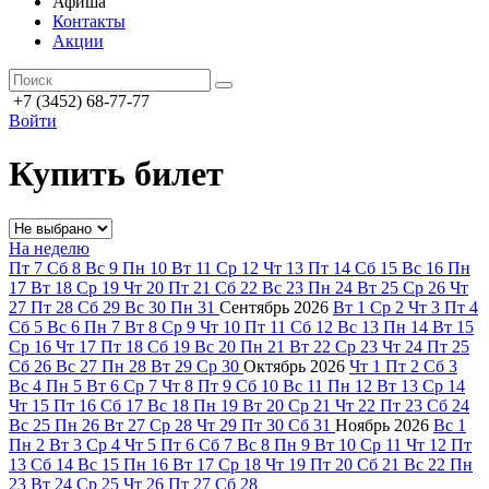
Афиша
Контакты
Акции
+7 (3452) 68-77-77
Войти
Купить билет
На неделю
Пт
7
Сб
8
Вс
9
Пн
10
Вт
11
Ср
12
Чт
13
Пт
14
Сб
15
Вс
16
Пн
17
Вт
18
Ср
19
Чт
20
Пт
21
Сб
22
Вс
23
Пн
24
Вт
25
Ср
26
Чт
27
Пт
28
Сб
29
Вс
30
Пн
31
Сентябрь
2026
Вт
1
Ср
2
Чт
3
Пт
4
Сб
5
Вс
6
Пн
7
Вт
8
Ср
9
Чт
10
Пт
11
Сб
12
Вс
13
Пн
14
Вт
15
Ср
16
Чт
17
Пт
18
Сб
19
Вс
20
Пн
21
Вт
22
Ср
23
Чт
24
Пт
25
Сб
26
Вс
27
Пн
28
Вт
29
Ср
30
Октябрь
2026
Чт
1
Пт
2
Сб
3
Вс
4
Пн
5
Вт
6
Ср
7
Чт
8
Пт
9
Сб
10
Вс
11
Пн
12
Вт
13
Ср
14
Чт
15
Пт
16
Сб
17
Вс
18
Пн
19
Вт
20
Ср
21
Чт
22
Пт
23
Сб
24
Вс
25
Пн
26
Вт
27
Ср
28
Чт
29
Пт
30
Сб
31
Ноябрь
2026
Вс
1
Пн
2
Вт
3
Ср
4
Чт
5
Пт
6
Сб
7
Вс
8
Пн
9
Вт
10
Ср
11
Чт
12
Пт
13
Сб
14
Вс
15
Пн
16
Вт
17
Ср
18
Чт
19
Пт
20
Сб
21
Вс
22
Пн
23
Вт
24
Ср
25
Чт
26
Пт
27
Сб
28