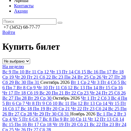
Афиша
Контакты
Акции
+7 (3452) 68-77-77
Войти
Купить билет
На неделю
Вс
9
Пн
10
Вт
11
Ср
12
Чт
13
Пт
14
Сб
15
Вс
16
Пн
17
Вт
18
Ср
19
Чт
20
Пт
21
Сб
22
Вс
23
Пн
24
Вт
25
Ср
26
Чт
27
Пт
28
Сб
29
Вс
30
Пн
31
Сентябрь
2026
Вт
1
Ср
2
Чт
3
Пт
4
Сб
5
Вс
6
Пн
7
Вт
8
Ср
9
Чт
10
Пт
11
Сб
12
Вс
13
Пн
14
Вт
15
Ср
16
Чт
17
Пт
18
Сб
19
Вс
20
Пн
21
Вт
22
Ср
23
Чт
24
Пт
25
Сб
26
Вс
27
Пн
28
Вт
29
Ср
30
Октябрь
2026
Чт
1
Пт
2
Сб
3
Вс
4
Пн
5
Вт
6
Ср
7
Чт
8
Пт
9
Сб
10
Вс
11
Пн
12
Вт
13
Ср
14
Чт
15
Пт
16
Сб
17
Вс
18
Пн
19
Вт
20
Ср
21
Чт
22
Пт
23
Сб
24
Вс
25
Пн
26
Вт
27
Ср
28
Чт
29
Пт
30
Сб
31
Ноябрь
2026
Вс
1
Пн
2
Вт
3
Ср
4
Чт
5
Пт
6
Сб
7
Вс
8
Пн
9
Вт
10
Ср
11
Чт
12
Пт
13
Сб
14
Вс
15
Пн
16
Вт
17
Ср
18
Чт
19
Пт
20
Сб
21
Вс
22
Пн
23
Вт
24
Ср
25
Чт
26
Пт
27
Сб
28