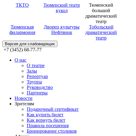
ТКТО
Тюменский театр
Тюменский
кукол
большой
драматический
театр
Тюменская
Дворец культуры
Тобольский
филармония
Нефтяник
драматический
театр
Версия для слабовидящих
+7 (3452) 68-77-77
О нас
О театре
Залы
Репертуар
Труппа
Руководство
Партнеры
Новости
Зрителям
Подарочный сертификат
Как купить билет
Как вернуть билет
Правила посещения
Бронирование столиков