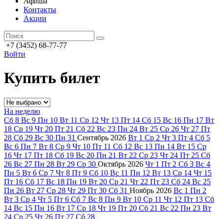
Афиша
Контакты
Акции
+7 (3452) 68-77-77
Войти
Купить билет
На неделю
Сб
8
Вс
9
Пн
10
Вт
11
Ср
12
Чт
13
Пт
14
Сб
15
Вс
16
Пн
17
Вт
18
Ср
19
Чт
20
Пт
21
Сб
22
Вс
23
Пн
24
Вт
25
Ср
26
Чт
27
Пт
28
Сб
29
Вс
30
Пн
31
Сентябрь
2026
Вт
1
Ср
2
Чт
3
Пт
4
Сб
5
Вс
6
Пн
7
Вт
8
Ср
9
Чт
10
Пт
11
Сб
12
Вс
13
Пн
14
Вт
15
Ср
16
Чт
17
Пт
18
Сб
19
Вс
20
Пн
21
Вт
22
Ср
23
Чт
24
Пт
25
Сб
26
Вс
27
Пн
28
Вт
29
Ср
30
Октябрь
2026
Чт
1
Пт
2
Сб
3
Вс
4
Пн
5
Вт
6
Ср
7
Чт
8
Пт
9
Сб
10
Вс
11
Пн
12
Вт
13
Ср
14
Чт
15
Пт
16
Сб
17
Вс
18
Пн
19
Вт
20
Ср
21
Чт
22
Пт
23
Сб
24
Вс
25
Пн
26
Вт
27
Ср
28
Чт
29
Пт
30
Сб
31
Ноябрь
2026
Вс
1
Пн
2
Вт
3
Ср
4
Чт
5
Пт
6
Сб
7
Вс
8
Пн
9
Вт
10
Ср
11
Чт
12
Пт
13
Сб
14
Вс
15
Пн
16
Вт
17
Ср
18
Чт
19
Пт
20
Сб
21
Вс
22
Пн
23
Вт
24
Ср
25
Чт
26
Пт
27
Сб
28