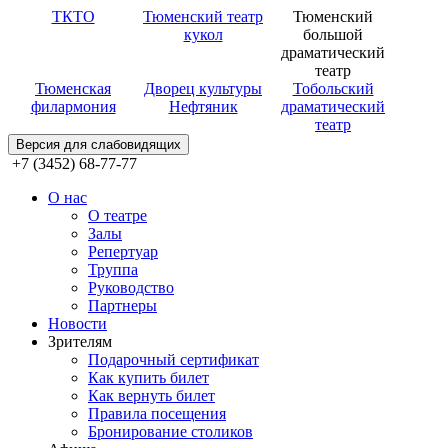
ТКТО
Тюменский театр
Тюменский
кукол
большой
драматический
театр
Тюменская
Дворец культуры
Тобольский
филармония
Нефтяник
драматический
театр
Версия для слабовидящих
+7 (3452) 68-77-77
О нас
О театре
Залы
Репертуар
Труппа
Руководство
Партнеры
Новости
Зрителям
Подарочный сертификат
Как купить билет
Как вернуть билет
Правила посещения
Бронирование столиков