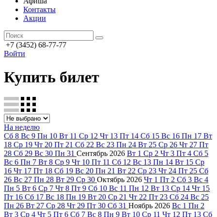
Афиша
Контакты
Акции
+7 (3452) 68-77-77
Войти
Купить билет
На неделю
Сб
8
Вс
9
Пн
10
Вт
11
Ср
12
Чт
13
Пт
14
Сб
15
Вс
16
Пн
17
Вт
18
Ср
19
Чт
20
Пт
21
Сб
22
Вс
23
Пн
24
Вт
25
Ср
26
Чт
27
Пт
28
Сб
29
Вс
30
Пн
31
Сентябрь
2026
Вт
1
Ср
2
Чт
3
Пт
4
Сб
5
Вс
6
Пн
7
Вт
8
Ср
9
Чт
10
Пт
11
Сб
12
Вс
13
Пн
14
Вт
15
Ср
16
Чт
17
Пт
18
Сб
19
Вс
20
Пн
21
Вт
22
Ср
23
Чт
24
Пт
25
Сб
26
Вс
27
Пн
28
Вт
29
Ср
30
Октябрь
2026
Чт
1
Пт
2
Сб
3
Вс
4
Пн
5
Вт
6
Ср
7
Чт
8
Пт
9
Сб
10
Вс
11
Пн
12
Вт
13
Ср
14
Чт
15
Пт
16
Сб
17
Вс
18
Пн
19
Вт
20
Ср
21
Чт
22
Пт
23
Сб
24
Вс
25
Пн
26
Вт
27
Ср
28
Чт
29
Пт
30
Сб
31
Ноябрь
2026
Вс
1
Пн
2
Вт
3
Ср
4
Чт
5
Пт
6
Сб
7
Вс
8
Пн
9
Вт
10
Ср
11
Чт
12
Пт
13
Сб