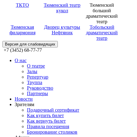
ТКТО
Тюменский театр
Тюменский
кукол
большой
драматический
театр
Тюменская
Дворец культуры
Тобольский
филармония
Нефтяник
драматический
театр
Версия для слабовидящих
+7 (3452) 68-77-77
О нас
О театре
Залы
Репертуар
Труппа
Руководство
Партнеры
Новости
Зрителям
Подарочный сертификат
Как купить билет
Как вернуть билет
Правила посещения
Бронирование столиков