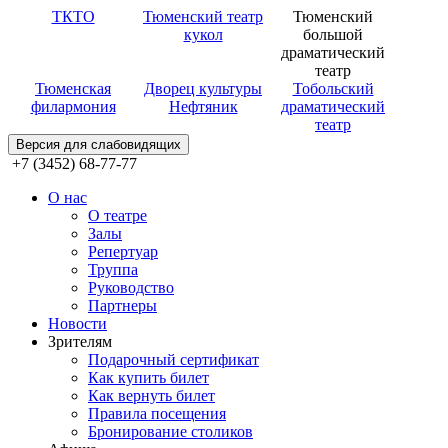
ТКТО
Тюменский театр
Тюменский
кукол
большой
драматический
театр
Тюменская
Дворец культуры
Тобольский
филармония
Нефтяник
драматический
театр
Версия для слабовидящих
+7 (3452) 68-77-77
О нас
О театре
Залы
Репертуар
Труппа
Руководство
Партнеры
Новости
Зрителям
Подарочный сертификат
Как купить билет
Как вернуть билет
Правила посещения
Бронирование столиков