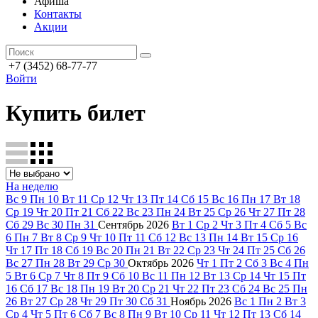
Афиша
Контакты
Акции
+7 (3452) 68-77-77
Войти
Купить билет
На неделю
Вс
9
Пн
10
Вт
11
Ср
12
Чт
13
Пт
14
Сб
15
Вс
16
Пн
17
Вт
18
Ср
19
Чт
20
Пт
21
Сб
22
Вс
23
Пн
24
Вт
25
Ср
26
Чт
27
Пт
28
Сб
29
Вс
30
Пн
31
Сентябрь
2026
Вт
1
Ср
2
Чт
3
Пт
4
Сб
5
Вс
6
Пн
7
Вт
8
Ср
9
Чт
10
Пт
11
Сб
12
Вс
13
Пн
14
Вт
15
Ср
16
Чт
17
Пт
18
Сб
19
Вс
20
Пн
21
Вт
22
Ср
23
Чт
24
Пт
25
Сб
26
Вс
27
Пн
28
Вт
29
Ср
30
Октябрь
2026
Чт
1
Пт
2
Сб
3
Вс
4
Пн
5
Вт
6
Ср
7
Чт
8
Пт
9
Сб
10
Вс
11
Пн
12
Вт
13
Ср
14
Чт
15
Пт
16
Сб
17
Вс
18
Пн
19
Вт
20
Ср
21
Чт
22
Пт
23
Сб
24
Вс
25
Пн
26
Вт
27
Ср
28
Чт
29
Пт
30
Сб
31
Ноябрь
2026
Вс
1
Пн
2
Вт
3
Ср
4
Чт
5
Пт
6
Сб
7
Вс
8
Пн
9
Вт
10
Ср
11
Чт
12
Пт
13
Сб
14