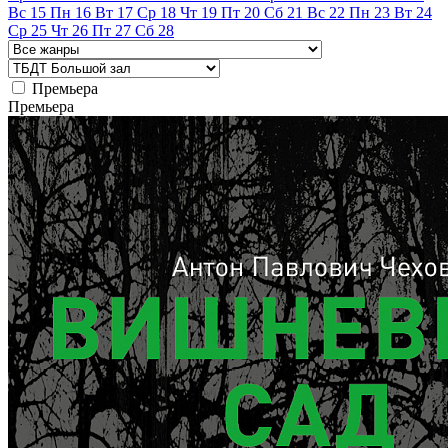
Вс
15
Пн
16
Вт
17
Ср
18
Чт
19
Пт
20
Сб
21
Вс
22
Пн
23
Вт
24
Ср
25
Чт
26
Пт
27
Сб
28
Премьера
Премьера