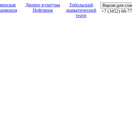
менская
Дворец культуры
Тобольский
Версия для сл
армония
Нефтяник
драматический
+7 (3452) 68-77
театр