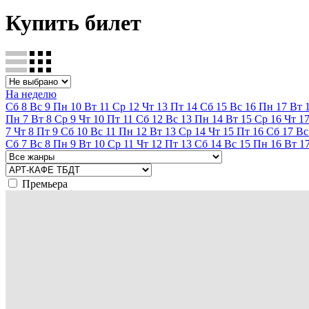
Купить билет
На неделю
Сб
8
Вс
9
Пн
10
Вт
11
Ср
12
Чт
13
Пт
14
Сб
15
Вс
16
Пн
17
Вт
Пн
7
Вт
8
Ср
9
Чт
10
Пт
11
Сб
12
Вс
13
Пн
14
Вт
15
Ср
16
Чт
1
7
Чт
8
Пт
9
Сб
10
Вс
11
Пн
12
Вт
13
Ср
14
Чт
15
Пт
16
Сб
17
Вс
Сб
7
Вс
8
Пн
9
Вт
10
Ср
11
Чт
12
Пт
13
Сб
14
Вс
15
Пн
16
Вт
1
Премьера