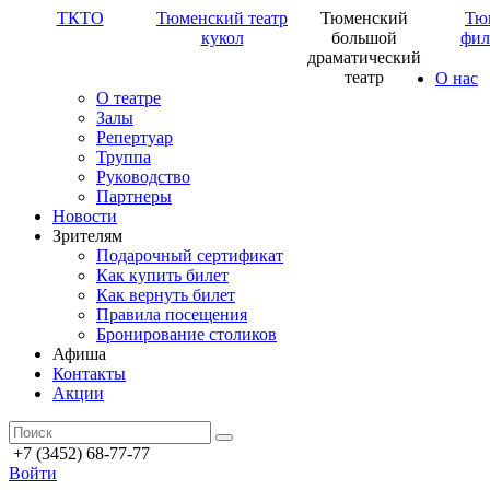
ТКТО
Тюменский театр
Тюменский
Тю
кукол
большой
фил
драматический
театр
О нас
О театре
Залы
Репертуар
Труппа
Руководство
Партнеры
Новости
Зрителям
Подарочный сертификат
Как купить билет
Как вернуть билет
Правила посещения
Бронирование столиков
Афиша
Контакты
Акции
+7 (3452) 68-77-77
Войти