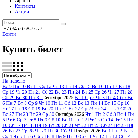
Афиша
Контакты
Акции
+7 (3452) 68-77-77
Войти
Купить билет
На неделю
Вс
9
Пн
10
Вт
11
Ср
12
Чт
13
Пт
14
Сб
15
Вс
16
Пн
17
Вт
18
Ср
19
Чт
20
Пт
21
Сб
22
Вс
23
Пн
24
Вт
25
Ср
26
Чт
27
Пт
28
Сб
29
Вс
30
Пн
31
Сентябрь
2026
Вт
1
Ср
2
Чт
3
Пт
4
Сб
5
Вс
6
Пн
7
Вт
8
Ср
9
Чт
10
Пт
11
Сб
12
Вс
13
Пн
14
Вт
15
Ср
16
Чт
17
Пт
18
Сб
19
Вс
20
Пн
21
Вт
22
Ср
23
Чт
24
Пт
25
Сб
26
Вс
27
Пн
28
Вт
29
Ср
30
Октябрь
2026
Чт
1
Пт
2
Сб
3
Вс
4
Пн
5
Вт
6
Ср
7
Чт
8
Пт
9
Сб
10
Вс
11
Пн
12
Вт
13
Ср
14
Чт
15
Пт
16
Сб
17
Вс
18
Пн
19
Вт
20
Ср
21
Чт
22
Пт
23
Сб
24
Вс
25
Пн
26
Вт
27
Ср
28
Чт
29
Пт
30
Сб
31
Ноябрь
2026
Вс
1
Пн
2
Вт
3
Ср
4
Чт
5
Пт
6
Сб
7
Вс
8
Пн
9
Вт
10
Ср
11
Чт
12
Пт
13
Сб
14