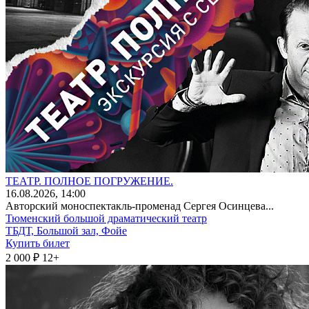
ТЕАТР. ПОЛНОЕ ПОГРУЖЕНИЕ.
16
.08.2026
, 14:00
Авторский моноспектакль-променад Сергея Осинцева...
Тюменский большой драматический театр
ТБДТ, Большой зал, Фойе
Купить билет
2 000 ₽
12+