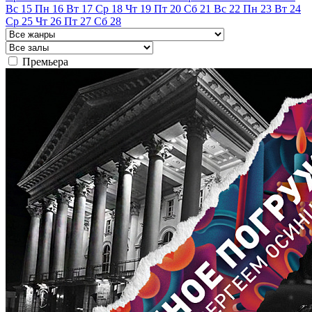
Вс
15
Пн
16
Вт
17
Ср
18
Чт
19
Пт
20
Сб
21
Вс
22
Пн
23
Вт
24
Ср
25
Чт
26
Пт
27
Сб
28
Премьера