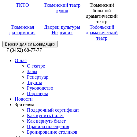
ТКТО
Тюменский театр
Тюменский
кукол
большой
драматический
театр
Тюменская
Дворец культуры
Тобольский
филармония
Нефтяник
драматический
театр
Версия для слабовидящих
+7 (3452) 68-77-77
О нас
О театре
Залы
Репертуар
Труппа
Руководство
Партнеры
Новости
Зрителям
Подарочный сертификат
Как купить билет
Как вернуть билет
Правила посещения
Бронирование столиков