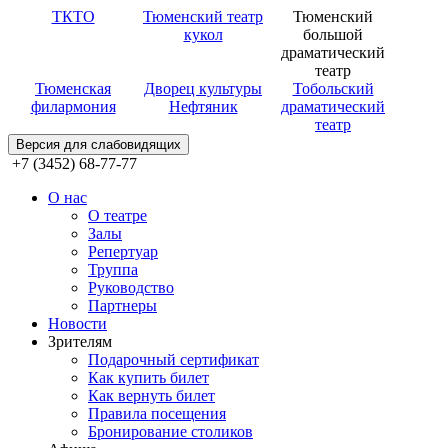
ТКТО
Тюменский театр
Тюменский
кукол
большой
драматический
театр
Тюменская
Дворец культуры
Тобольский
филармония
Нефтяник
драматический
театр
Версия для слабовидящих
+7 (3452) 68-77-77
О нас
О театре
Залы
Репертуар
Труппа
Руководство
Партнеры
Новости
Зрителям
Подарочный сертификат
Как купить билет
Как вернуть билет
Правила посещения
Бронирование столиков