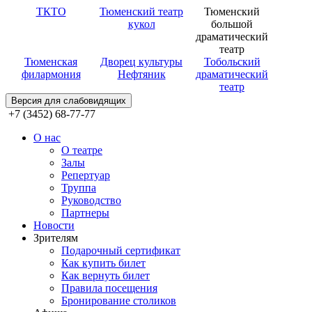
ТКТО
Тюменский театр
Тюменский
кукол
большой
драматический
театр
Тюменская
Дворец культуры
Тобольский
филармония
Нефтяник
драматический
театр
Версия для слабовидящих
+7 (3452) 68-77-77
О нас
О театре
Залы
Репертуар
Труппа
Руководство
Партнеры
Новости
Зрителям
Подарочный сертификат
Как купить билет
Как вернуть билет
Правила посещения
Бронирование столиков