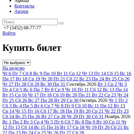
Афиша
Контакты
Акции
+7 (3452) 68-77-77
Войти
Купить билет
На неделю
Чт
6
Пт
7
Сб
8
Вс
9
Пн
10
Вт
11
Ср
12
Чт
13
Пт
14
Сб
15
Вс
16
Пн
17
Вт
18
Ср
19
Чт
20
Пт
21
Сб
22
Вс
23
Пн
24
Вт
25
Ср
26
Чт
27
Пт
28
Сб
29
Вс
30
Пн
31
Сентябрь
2026
Вт
1
Ср
2
Чт
3
Пт
4
Сб
5
Вс
6
Пн
7
Вт
8
Ср
9
Чт
10
Пт
11
Сб
12
Вс
13
Пн
14
Вт
15
Ср
16
Чт
17
Пт
18
Сб
19
Вс
20
Пн
21
Вт
22
Ср
23
Чт
24
Пт
25
Сб
26
Вс
27
Пн
28
Вт
29
Ср
30
Октябрь
2026
Чт
1
Пт
2
Сб
3
Вс
4
Пн
5
Вт
6
Ср
7
Чт
8
Пт
9
Сб
10
Вс
11
Пн
12
Вт
13
Ср
14
Чт
15
Пт
16
Сб
17
Вс
18
Пн
19
Вт
20
Ср
21
Чт
22
Пт
23
Сб
24
Вс
25
Пн
26
Вт
27
Ср
28
Чт
29
Пт
30
Сб
31
Ноябрь
2026
Вс
1
Пн
2
Вт
3
Ср
4
Чт
5
Пт
6
Сб
7
Вс
8
Пн
9
Вт
10
Ср
11
Чт
12
Пт
13
Сб
14
Вс
15
Пн
16
Вт
17
Ср
18
Чт
19
Пт
20
Сб
21
Вс
22
Пн
23
Вт
24
Ср
25
Чт
26
Пт
27
Сб
28