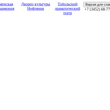
менская
Дворец культуры
Тобольский
Версия для сл
армония
Нефтяник
драматический
+7 (3452) 68-77
театр