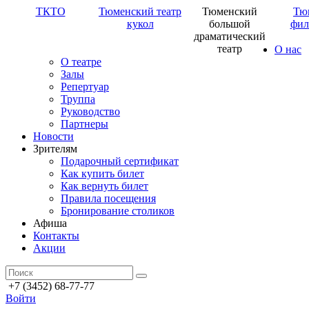
ТКТО
Тюменский театр
Тюменский
Тю
кукол
большой
фил
драматический
театр
О нас
О театре
Залы
Репертуар
Труппа
Руководство
Партнеры
Новости
Зрителям
Подарочный сертификат
Как купить билет
Как вернуть билет
Правила посещения
Бронирование столиков
Афиша
Контакты
Акции
+7 (3452) 68-77-77
Войти