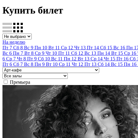
Купить билет
На неделю
Пт
7
Сб
8
Вс
9
Пн
10
Вт
11
Ср
12
Чт
13
Пт
14
Сб
15
Вс
16
Пн
1
Вс
6
Пн
7
Вт
8
Ср
9
Чт
10
Пт
11
Сб
12
Вс
13
Пн
14
Вт
15
Ср
16
6
Ср
7
Чт
8
Пт
9
Сб
10
Вс
11
Пн
12
Вт
13
Ср
14
Чт
15
Пт
16
Сб
Пт
6
Сб
7
Вс
8
Пн
9
Вт
10
Ср
11
Чт
12
Пт
13
Сб
14
Вс
15
Пн
16
Премьера