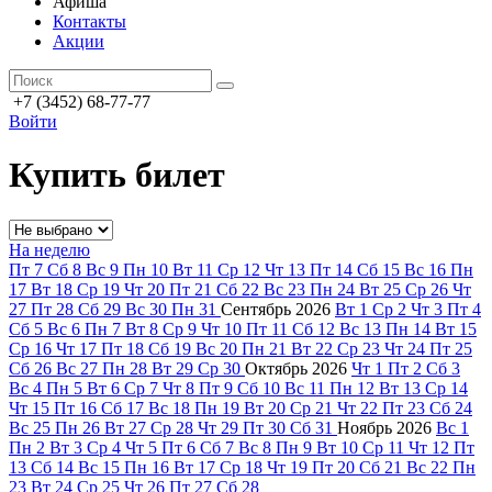
Афиша
Контакты
Акции
+7 (3452) 68-77-77
Войти
Купить билет
На неделю
Пт
7
Сб
8
Вс
9
Пн
10
Вт
11
Ср
12
Чт
13
Пт
14
Сб
15
Вс
16
Пн
17
Вт
18
Ср
19
Чт
20
Пт
21
Сб
22
Вс
23
Пн
24
Вт
25
Ср
26
Чт
27
Пт
28
Сб
29
Вс
30
Пн
31
Сентябрь
2026
Вт
1
Ср
2
Чт
3
Пт
4
Сб
5
Вс
6
Пн
7
Вт
8
Ср
9
Чт
10
Пт
11
Сб
12
Вс
13
Пн
14
Вт
15
Ср
16
Чт
17
Пт
18
Сб
19
Вс
20
Пн
21
Вт
22
Ср
23
Чт
24
Пт
25
Сб
26
Вс
27
Пн
28
Вт
29
Ср
30
Октябрь
2026
Чт
1
Пт
2
Сб
3
Вс
4
Пн
5
Вт
6
Ср
7
Чт
8
Пт
9
Сб
10
Вс
11
Пн
12
Вт
13
Ср
14
Чт
15
Пт
16
Сб
17
Вс
18
Пн
19
Вт
20
Ср
21
Чт
22
Пт
23
Сб
24
Вс
25
Пн
26
Вт
27
Ср
28
Чт
29
Пт
30
Сб
31
Ноябрь
2026
Вс
1
Пн
2
Вт
3
Ср
4
Чт
5
Пт
6
Сб
7
Вс
8
Пн
9
Вт
10
Ср
11
Чт
12
Пт
13
Сб
14
Вс
15
Пн
16
Вт
17
Ср
18
Чт
19
Пт
20
Сб
21
Вс
22
Пн
23
Вт
24
Ср
25
Чт
26
Пт
27
Сб
28