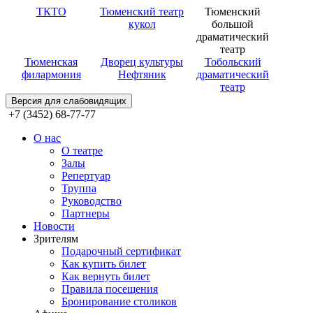
ТКТО
Тюменский театр
Тюменский
кукол
большой
драматический
театр
Тюменская
Дворец культуры
Тобольский
филармония
Нефтяник
драматический
театр
Версия для слабовидящих
+7 (3452) 68-77-77
О нас
О театре
Залы
Репертуар
Труппа
Руководство
Партнеры
Новости
Зрителям
Подарочный сертификат
Как купить билет
Как вернуть билет
Правила посещения
Бронирование столиков